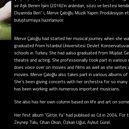
ve Aşk Benim İşim (2016)’in ardından, sözü ve bestesi kendine
Diyarında Ben’’ i, Merve Çaloğlu Müzik Yapım Prodüksiyon etik
buluşturmaya hazırlanıyor.
Merve Çaloğlu had started her musical journey when she was
graduated from İstanbul Üniversitesi Devlet Konservatuvar
schools in Turkey. She had aalso graduated from Müjdat G
theatre and acting. She professionally took part in various 
does voice over on movies and films as well as she writes
movies. Merve Çaloğlu also takes part in various albums of
She’s been giving concerts with her orchestra for so many 
has been working with numerous important musicians.
She also has her own column based on life and art on so
Her first album “Gittin Ya” had publised as Cd in 2004. For
Zeynep Talu, Cihan Okan, Özkan Uğur, Aykut Gürel.