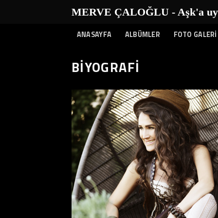
İçeriğe
MERVE ÇALOĞLU - Aşk'a uyan
atla
ANASAYFA
ALBÜMLER
FOTO GALERİ
BİYOGRAFİ