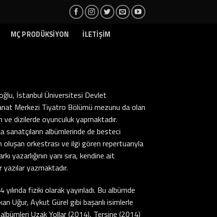
MÇ PRODÜKSİYON
İLETİŞİM
ğlu, İstanbul Üniversitesi Devlet
anat Merkezi Tiyatro Bölümü mezunu da olan
rı ve dizilerde oyunculuk yapmaktadır.
a sanatçıların albümlerinde de besteci
n oluşan orkestrası ve ilgi gören repertuarıyla
ı yazarlığının yanı sıra, kendine ait
r yazılar yazmaktadır.
4 yılında fiziki olarak yayınladı. Bu albümde
Uğur, Aykut Gürel gibi başarılı isimlerle
ğu albümleri Uzak Yollar (2014), Tersine (2014)