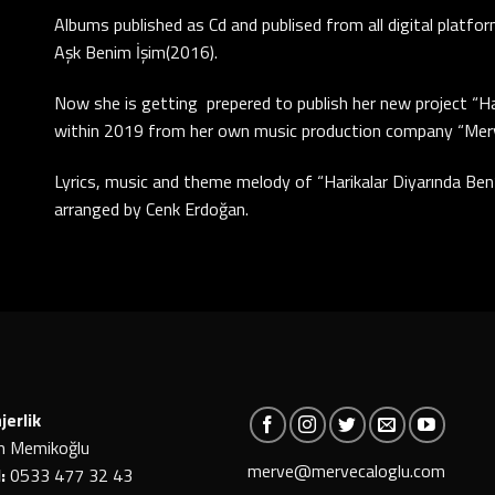
Albums published as Cd and publised from all digital platfor
Aşk Benim İşim(2016).
Now she is getting prepered to publish her new project “Har
within 2019 from her own music production company “Merv
Lyrics, music and theme melody of “Harikalar Diyarında Ben”
arranged by Cenk Erdoğan.
erlik
m Memikoğlu
merve@mervecaloglu.com
:
0533 477 32 43