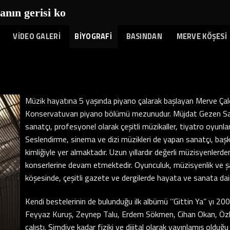
ın gerisi kola
|
VİDEO GALERİ
BİYOGRAFİ
BASINDAN
MERVE KÖŞESİ
Müzik hayatına 5 yaşında piyano çalarak başlayan Merve Çalo
Konservatuvarı piyano bölümü mezunudur. Müjdat Gezen S
sanatçı, profesyonel olarak çeşitli müzikaller, tiyatro oyunla
Seslendirme, sinema ve dizi müzikleri de yapan sanatçı, başk
kimliğiyle yer almaktadır. Uzun yıllardır değerli müzisyenlerde
konserlerine devam etmektedir. Oyunculuk, müzisyenlik ve şark
köşesinde, çeşitli gazete ve dergilerde hayata ve sanata dai
Kendi bestelerinin de bulunduğu ilk albümü ‘’Gittin Ya’’ yı 200
Feyyaz Kuruş, Zeynep Talu, Erdem Sökmen, Cihan Okan, Özkan 
çalıştı. Şimdiye kadar fiziki ve dijital olarak yayınlamış oldu