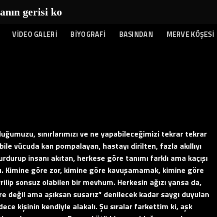
n gerisi kolay...
|
VİDEO GALERİ
BİYOGRAFİ
BASINDAN
MERVE KÖŞESİ
uğumuzu, sınırlarımızı ve ne yapabileceğimizi tekrar tekrar
ile vücuda kan pompalayan, hastayı dirilten, fazla akıllıyı
durdurup insanı akıtan, herkese göre tanımı farklı ama kaçışı
. Kimine göre zor, kimine göre kavuşamamak, kimine göre
evrilip sonsuz olabilen bir mevhum. Herkesin ağızı yansa da,
öre değil ama aşıksan susarız” denilecek kadar saygı duyulan
e kişinin kendiyle alakalı. Şu sıralar farkettim ki, aşk