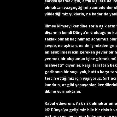
şarkısı yazmak için, artık kişilere de
olmaktan vazgeçtiğimi zannedenler ol
yüklediğimiz yüklerin, ne kadar da yan
Kimse kimseyi kendine zorla aşık etmiy
diyarının kendi Dünya’mız olduğunu ka
taklak olmak kaçınılmaz sonumuz olur.
şeyde, ne aşktan, ne de içimizden gel
anlaşabilmesi için gereken şeyler bir 
yenmez bir oluşumun içine girmek mümk
mahvetti’’ diyenler, karşı taraftan bek
garibanın bir suçu yok, hatta karşı ta
tercih ettiğimiz için yaşıyoruz. Sırf acı
kandırıp, ot gibi yaşayanlar, kendilerin
dibine vurmaktalar.
Kabul ediyorum, Aşk risk almaktır ama
ki? Dünya’ya gelişimiz bile bir risktir
getiren şey nedir, onu bulmamız ve ya