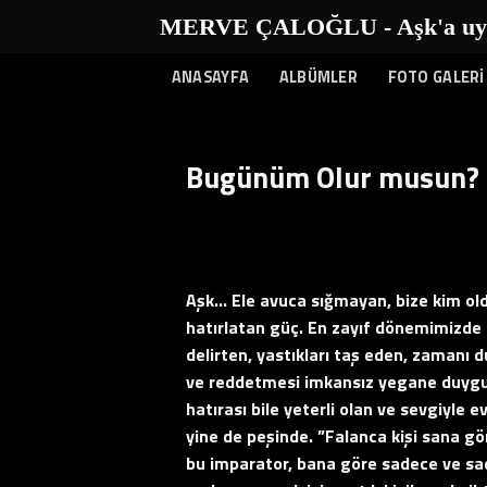
İçeriğe
MERVE ÇALOĞLU - Aşk'a uyanı
atla
ANASAYFA
ALBÜMLER
FOTO GALERİ
Bugünüm Olur musun?
Aşk… Ele avuca sığmayan, bize kim old
hatırlatan güç. En zayıf dönemimizde b
delirten, yastıkları taş eden, zamanı 
ve reddetmesi imkansız yegane duygu
hatırası bile yeterli olan ve sevgiyle 
yine de peşinde. ”Falanca kişi sana g
bu imparator, bana göre sadece ve sadec