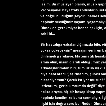
lazım. Bir müzisyen olarak, müzik ya
Profesyonel hayattaki zorlukların üst
ve doğru bulduğum şeydir ‘’herkes sevdi
hepimiz sevdiğimiz yaşamı yaşamalıyız, 
Ölmek de gerekmiyor bence aşk için, a
tabii ki…
Bir hastalığa yakalandığımızda bile, v
yoksa çökeceksin” mesajını verir en bas
dinlemek gerekiyor. Matematik hesabın
emin olun, insan olarak olduğumuz yer
arkadaşlarımdan biri, tüm uzun ilişkile
diye beni aradı. Şaşırmadım, çünkü haya
hissediyorsun? Çocuk istiyor musun?” b
istiyorum, gerisi umrumda değil” diye
noktalarıysa, hiç bir hesap kitap yap
hepimiz kendimize bunu sormalıyız. İçi
ilişki için doğru soru bu: Neden Olmasın