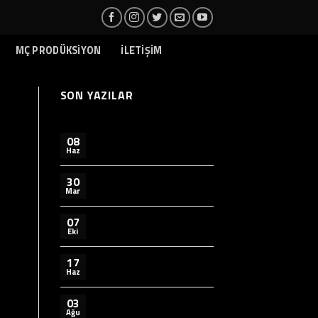
MÇ PRODÜKSİYON
İLETİŞİM
SON YAZILAR
08
Haz
30
Mar
07
Eki
17
Haz
03
Ağu