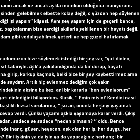
pmanın ancak ve ancak aşkla mümkün olduğuna inanıyorum.
esinden gelebilmek elbette kolay değil, o yüzden hep söylenen
ği işi yapsın’’ klişesi. Aynı şey yaşam için de geçerli bence,
başkalarının bize verdiği akıllarla şekillenen bir hayatı değil.
dam gibi vedalaşabilmek yeterli ve hep güzel hatırlamak
ücudumuzun bize söylemek istediği bir şey var, ”yat dinlen,
it tabiriyle. Aşk’a yakalandığında da bir durup, hayatı
a girip, korkup kaçmak, belki bize bir şey kaybettirmez ama
de saydırır. Artık hiç evlenmez dediğim çok yakın
rindekinin aksine bu kez, ani bir kararla ”ben evleniyorum”
tı dinlediğini biliyordum. Klasik, ‘’ Emin misin? Kendini nasıl
aşlıklı kızsal sorularıma, ‘’ şu an, onunla herşeyi yaşamak
 cevap verdi. Çünkü yaşamı aşkla yaşamaya karar verdi. Çıkış
madan, sadece ve sadece ‘’neden olmasın? ’’ oldu. Bence
nde inanç, güven, heyecan, aşk olan her iş, her duygu, her
? Bir ilişkinin ya da işin ya da yapacağınız herhangi bir