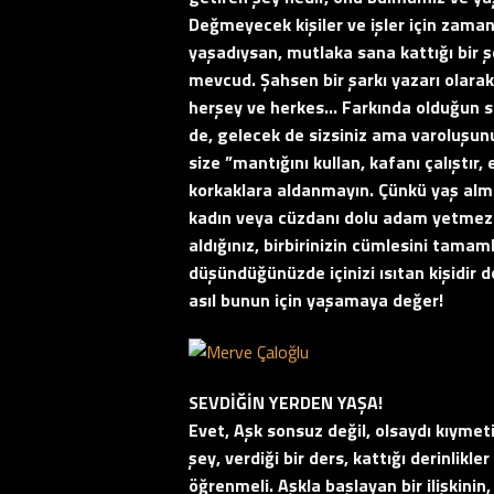
Değmeyecek kişiler ve işler için zama
yaşadıysan, mutlaka sana kattığı bir 
mevcud. Şahsen bir şarkı yazarı olarak
herşey ve herkes… Farkında olduğun sü
de, gelecek de sizsiniz ama varoluşun
size ”mantığını kullan, kafanı çalıştır
korkaklara aldanmayın. Çünkü yaş alm
kadın veya cüzdanı dolu adam yetmez. Ka
aldığınız, birbirinizin cümlesini tamam
düşündüğünüzde içinizi ısıtan kişidir d
asıl bunun için yaşamaya değer!
SEVDİĞİN YERDEN YAŞA!
Evet, Aşk sonsuz değil, olsaydı kıymet
şey, verdiği bir ders, kattığı derinlikl
öğrenmeli. Aşkla başlayan bir ilişkini