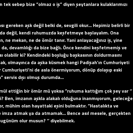
n tek sebep bize ”olmaz o iş” diyen şeytanlara kulaklarımızı
gereken aşk değil belki de, sevgili okur… Hepimiz belirli bir
da değil, kendi ruhumuzda keşfetmeye başlayalım. Ona
 ne mekan, ne de ömür tanır. Yani anlayacağınız iş, yine
u da, devamlılığı da bize bağlı. Önce kendini keşfetmemiş ve
 olabilir ki? Kendindeki boşluğu başkasının doldurmasını
ak, olmayınca da aşka küsmek hangi Padişah’ın Cumhuriyeti
r Cumhuriyeti’ni de asla önermiyorum, dönüp dolaşıp eski
’dün” servis dışı olmuş durumda…
mmül ettiğin bir ömür mü yoksa ”ruhuma kattığım çok şey var ‘’
mi? Ben, imzanın aşkla alakalı olduğuna inanmıyorum, geleceğe
yor, mühim olan hayattaki eşini bulmaktır. ”Hastalıkta ve
diye imza atmak ya da atmamak… Bence asıl mesele, gerçekten
’bugünüm olur musun? ‘’ diyebilmek.