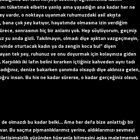
nını tüketmek elbette yanlış ama yaşadığın ana kadar her ne
şey vardır, o noktaya uyanmak ruhumuzdaki asil akışta
, bana çok şey katıyor, hayatımda olmasına izin verdiğim
rece, sonrasının hiç bir anlamı yok. Hep söylüyorum, geçmiş
uz şu anda gizli. Takılmayın, olmadı diye aşktan vazgeçmeyin,
, evinde oturtacak kadın ya da zengin koca bul” diyen
ayan tek şey, ruhunuz ve onu doyurmak için kolayınıza giden
rşılıklı iki lafın belini kırarken içtiğiniz kahveden aynı tadı
ladığınız, denize bakarken yanımda olsaydı diye aklınıza gelen,
oğru insan. Bu his ne kadar sürerse, o kadar gerçeğiniz olsun,
i de olmazdı bu kadar belki… Ama her defa bize anlattığı bir
er var. Bu saçma pişmanlıklarımız yerine, aldıklarımızı sevmeyi
n, iletişimsizlik yüzünden hüsranla bitmesini aşka maletmemek