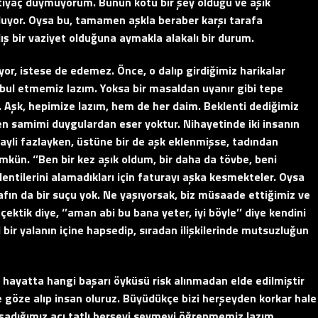
 ihtiyaç duymuyorum. Bunun kötü bir şey olduğu ve aşık
uyor. Oysa bu, tamamen aşkla beraber karşı tarafa
lış bir vaziyet olduğuna aymakla alakalı bir durum.
or, istese de edemez. Önce, o dalıp girdiğimiz harikalar
bul etmemiz lazım. Yoksa bir masaldan uyanır gibi tepe
 Aşk, hepimize lazım, hem de her daim. Beklenti dediğimiz
en samimi duygulardan eser yoktur. Nihayetinde iki insanın
hayli fazlayken, üstüne bir de aşk eklenmişse, tadından
ün. ‘’Ben bir kez aşık oldum, bir daha da tövbe, beni
lentilerini alamadıkları için faturayı aşka kesmekteler. Oysa
rafın da bir suçu yok. Ne yaşıyorsak, biz müsaade ettiğimiz ve
 çektik diye, ‘’aman abi bu bana yeter, iyi böyle’’ diye kendini
i bir yalanın içine hapsedip, sıradan ilişkilerinde mutsuzluğun
 hayatta hangi başarı öyküsü risk alınmadan elde edilmiştir
 ve göze alıp insan oluruz. Büyüdükçe bizi herşeyden korkar hale
şadığımız acı tatlı herşeyi sevmeyi öğrenmemiz lazım.