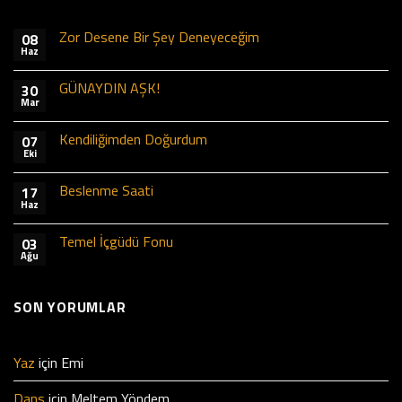
Zor Desene Bir Şey Deneyeceğim
08
Haz
GÜNAYDIN AŞK!
30
Mar
Kendiliğimden Doğurdum
07
Eki
Beslenme Saati
17
Haz
Temel İçgüdü Fonu
03
Ağu
SON YORUMLAR
Yaz
için
Emi
Dans
için
Meltem Yöndem