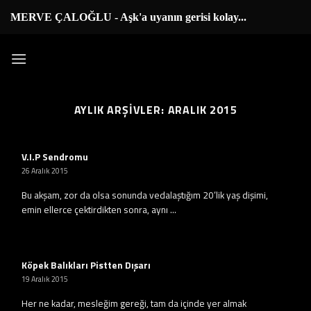
İçeriğe
MERVE ÇALOĞLU - Aşk'a uyanın gerisi kolay...
|
atla
AYLIK ARŞIVLER:
ARALIK 2015
V.I.P Sendromu
26 Aralık 2015
Bu akşam, zor da olsa sonunda vedalaştığım 20’lik yaş dişimi,
emin ellerce çektirdikten sonra, aynı ...
Köpek Balıkları Pistten Dışarı
19 Aralık 2015
Her ne kadar, mesleğim gereği, tam da içinde yer almak