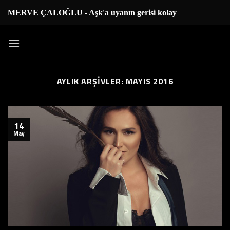
İçeriğe
MERVE ÇALOĞLU - Aşk'a uyanın gerisi kolay..
|
atla
AYLIK ARŞIVLER:
MAYIS 2016
14
May