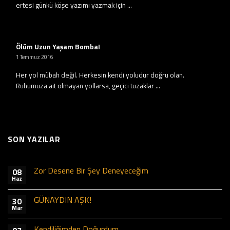
ertesi günkü köşe yazımı yazmak için ...
Ölüm Uzun Yaşam Bomba!
1 Temmuz 2016
Her yol mübah değil. Herkesin kendi yoludur doğru olan.
Ruhumuza ait olmayan yollarsa, geçici tuzaklar ...
SON YAZILAR
Zor Desene Bir Şey Deneyeceğim
08
Haz
GÜNAYDIN AŞK!
30
Mar
Kendiliğimden Doğurdum