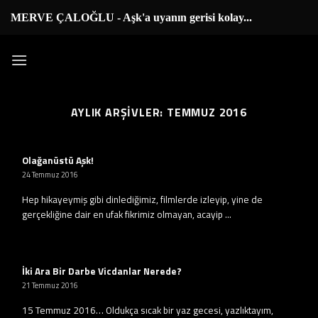
İçeriğe
MERVE ÇALOĞLU - Aşk'a uyanın gerisi kolay...
|
atla
AYLIK ARŞIVLER:
TEMMUZ 2016
Olağanüstü Aşk!
24 Temmuz 2016
Hep hikayeymiş gibi dinlediğimiz, filmlerde izleyip, yine de
gerçekliğine dair en ufak fikrimiz olmayan, acayip ...
İki Ara Bir Darbe Vicdanlar Nerede?
21 Temmuz 2016
15 Temmuz 2016… Oldukça sıcak bir yaz gecesi, yazlıktayım,