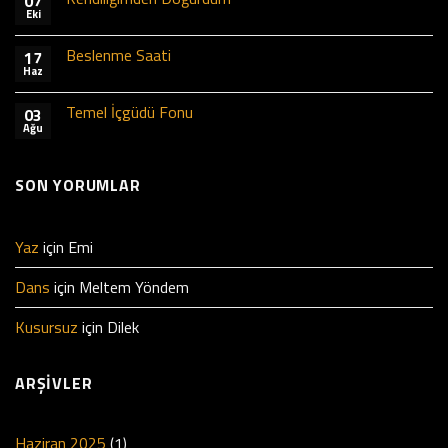
07
Eki
Beslenme Saati
17
Haz
Temel İçgüdü Fonu
03
Ağu
SON YORUMLAR
Yaz
için
Emi
Dans
için
Meltem Yöndem
Kusursuz
için
Dilek
ARŞIVLER
Haziran 2025
(1)