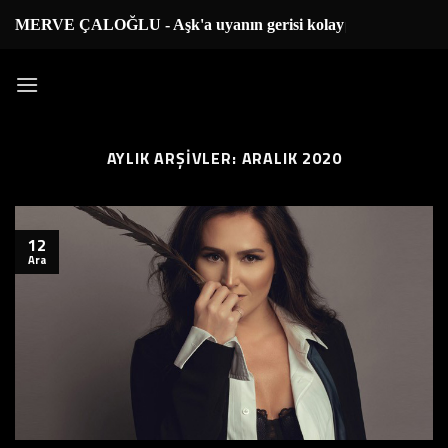
İçeriğe
MERVE ÇALOĞLU - Aşk'a uyanın gerisi kolay..
|
atla
AYLIK ARŞIVLER:
ARALIK 2020
12
Ara