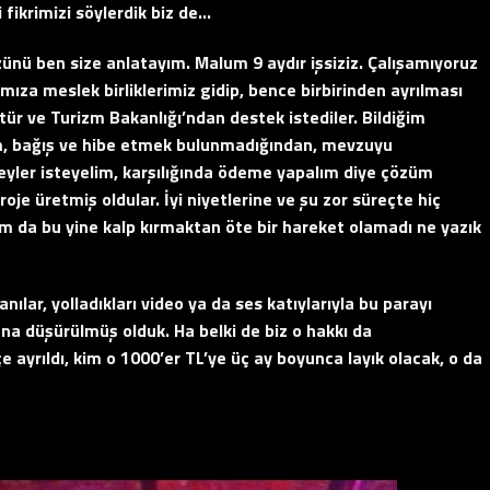
i fikrimizi söylerdik biz de…
ünü ben size anlatayım. Malum 9 aydır işsiziz. Çalışamıyoruz
mıza meslek birliklerimiz gidip, bence birbirinden ayrılması
tür ve Turizm Bakanlığı’ndan destek istediler. Bildiğim
m, bağış ve hibe etmek bulunmadığından, mevzuyu
şeyler isteyelim, karşılığında ödeme yapalım diye çözüm
roje üretmiş oldular. İyi niyetlerine ve şu zor süreçte hiç
am da bu yine kalp kırmaktan öte bir hareket olamadı ne yazık
nılar, yolladıkları video ya da ses katıylarıyla bu parayı
a düşürülmüş olduk. Ha belki de biz o hakkı da
 ayrıldı, kim o 1000’er TL’ye üç ay boyunca layık olacak, o da