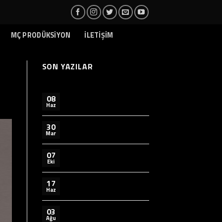
MÇ PRODÜKSİYON
İLETİŞİM
SON YAZILAR
08
Haz
30
Mar
07
Eki
17
Haz
03
Ağu