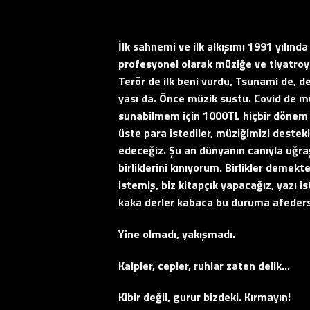
İlk sahnemi ve ilk alkışımı 1991 yılın
profesyonel olarak müziğe ve tiyatro
Terör de ilk beni vurdu, Tsunami de, 
yası da. Önce müzik sustu. Covid de m
sunabilmem için 1000TL hiçbir dönem
üste para istediler, müziğimizi destek
edeceğiz. Şu an dünyanın canıyla uğra
birliklerini kınıyorum. Birlikler demekt
istemiş, biz kitapçık yapacağız, yazı 
kaka derler kabaca bu duruma afeders
Yine olmadı, yakışmadı.
Kalpler, cepler, ruhlar zaten delik…
Kibir değil, gurur bizdeki. Kırmayın!