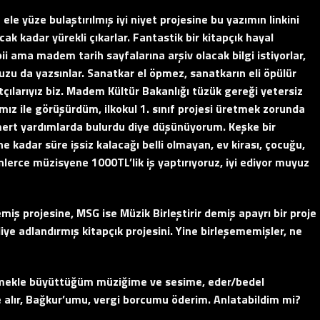
n ele yüze bulaştırılmış iyi niyet projesine bu yazımın linkini
ak kadar yürekli çıkarlar. Fantastik bir kitapçık hayal
i ama madem tarih sayfalarına arşiv olacak bilgi istiyorlar,
zu da yazsınlar. Sanatkar el öpmez, sanatkarın eli öpülür
ılarıyız biz. Madem Kültür Bakanlığı tüzük gereği yetersiz
ız ile görüşürdüm, ilkokul 1. sınıf projesi üretmek zorunda
mert yardımlarda bulurdu diye düşünüyorum. Keşke bir
 ne kadar süre işsiz kalacağı belli olmayan, ev kirası, çocuğu,
lerce müzisyene 1000TL’lik iş yaptırıyoruz, iyi ediyor muyuz
ş projesine, MSG ise Müzik Birleştirir demiş apayrı bir proje
diye adlandırmış kitapçık projesini. Yine birleşememişler, ne
 emekle büyüttüğüm müziğime ve sesime, eder/bedel
 alır, Bağkur’umu, vergi borcumu öderim. Anlatabildim mi?