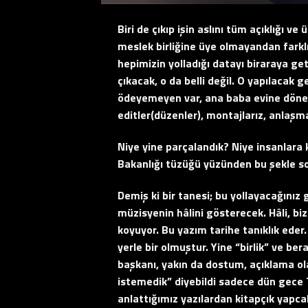
Biri de çıkıp
işin aslını tüm açıklığı ve 
meslek birliğine üye olmayandan farkl
hepimizin yolladığı datayı biraraya ge
çıkacak, o da belli değil. O yapılacak
ödeyemeyen var, ana baba evine dönen 
editler(düzenler), montajlarız, anlaşma
Niye yine parçalandık? Niye insanlara k
Bakanlığı tüzüğü yüzünden bu şekle so
Demiş ki bir tanesi; bu yollayacağınız
müzisyenin hâlini gösterecek. Hâli, b
koyuyor. Bu yazım tarihe tanıklık eder
yerle bir olmuştur. Yine “birlik” ve be
başkanı, yakın da dostum, açıklama olar
istemedik” diyebildi sadece dün gece T
anlattığımız yazılardan kitapçık yapca