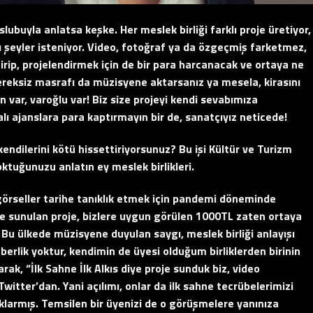
üslubuyla anlatsa keşke. Her meslek birliği farklı proje üretiyor,
ı şeyler isteniyor. Video, fotoğraf ya da özgeçmiş farketmez,
tirip, projelendirmek için de bir para harcanacak ve
ortaya ne
 gereksiz masrafı da müzisyene aktarsanız ya mesela, kirasını
var, varoğlu var! Biz size projeyi kendi sevabımıza
lı ajanslara para kaptırmayın bir de, sanatçıyız neticede!
endilerini kötü hissettiriyorsunuz? Bu işi Kültür ve Turizm
ktuğunuzu anlatın ey meslek birlikleri.
 görseller tarihe tanıklık etmek için pandemi döneminde
ize sunulan proje, bizlere uygun görülen 1000TL zaten ortaya
. Bu ülkede müzisyene duyulan saygı, meslek birliği anlayışı
raberlik yoktur, kendimin de üyesi olduğum birliklerden birinin
ak, “İlk Sahne İlk Alkıs diye proje sunduk biz, video
witter’dan. Yani açılımı, onlar da ilk sahne tecrübelerimizi
klarmış. Temsilen bir üyenizi de o görüşmelere yanınıza