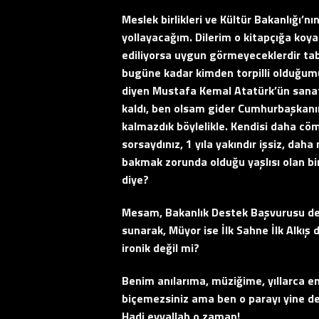
Meslek birlikleri ve Kültür Bakanlığı’nı
yollayacağım. Dilerim o kitapçığa koyac
ediliyorsa uygun görmeyeceklerdir tabi
bugüne kadar kimden torpilli olduğumu
diyen Mustafa Kemal Atatürk’ün sanatç
kaldı, ben olsam gider Cumhurbaşkanım
kalmazdık böylelikle. Kendisi daha cö
sorsaydınız, 1 yıla yakındır işsiz, daha
bakmak zorunda olduğu yaşlısı olan bin
diye?
Mesam, Bakanlık Destek Başvurusu demi
sunarak, Müyor ise İlk Sahne İlk Alkış 
ironik değil mi?
Benim anılarıma, müziğime, yıllarca
biçemezsiniz ama ben o parayı yine de
Hadi eyvallah o zaman!