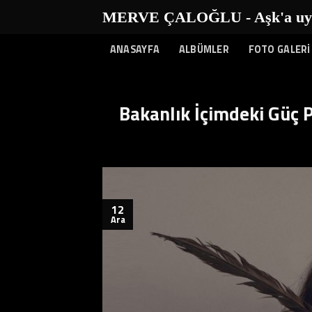
İçeriğe
MERVE ÇALOĞLU - Aşk'a uyanı
atla
ANASAYFA
ALBÜMLER
FOTO GALERİ
Bakanlık İçimdeki Güç P
12
Ara