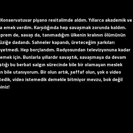
da Konservatuvar piyano resitalimde aldım. Yıllarca akademik ve
ya emek verdim. Karşılığında hep savaşmak zorunda kaldım.
deprem de, savaş da, tanımadığım ülkenin kralının ölümünün
üziğe dadandı. Sahneler kapandı, üreteceğim şarkıları
 yetmedi. Hep borçlandım. Radyosundan televizyonuna kadar
lemek için. Bunlarla yıllardır savaştık, savaşmaya da devam
ştığı bu berbat salgın sürecinde bile bir olamayan meslek
en bile utanıyorum. Bir olun artık, şeffaf olun, yok o video
istedik, video istemedik demekle bitmiyor mevzu, bok değil
iniz!