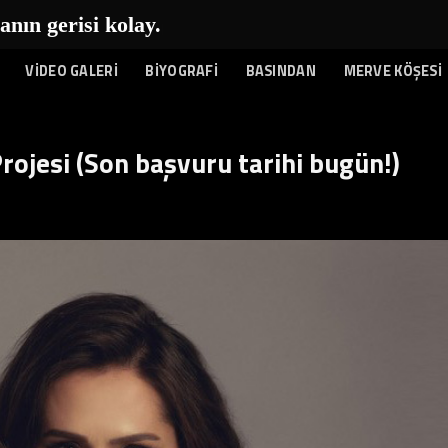
n gerisi kolay...
|
VİDEO GALERİ
BİYOGRAFİ
BASINDAN
MERVE KÖŞESİ
rojesi (Son başvuru tarihi bugün!)