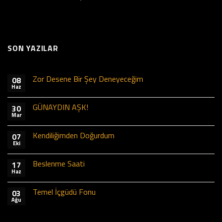
SON YAZILAR
Zor Desene Bir Şey Deneyeceğim
08
Haz
GÜNAYDIN AŞK!
30
Mar
Kendiliğimden Doğurdum
07
Eki
Beslenme Saati
17
Haz
Temel İçgüdü Fonu
03
Ağu