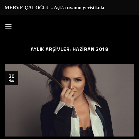
İçeriğe
MERVE ÇALOĞLU - Aşk'a uyanın gerisi kolay..
|
atla
AYLIK ARŞIVLER:
HAZIRAN 2018
20
Haz