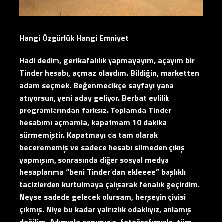
Hangi Özgürlük Hangi Emniyet
Hadi dedim, gerikafalılık yapmayayım, açayım bir
Tinder hesabı, açmaz olaydım. Bildiğin, marketten
adam seçmek. Beğenmedikçe sayfayı yana
atıyorsun, yeni aday geliyor. Berbat evlilik
programlarından farksız. Toplamda Tinder
hesabımı açmamla, kapatmam 10 dakika
sürmemiştir. Kapatmayı da tam olarak
becerememiş ve sadece hesabı silmeden çıkış
yapmışım, sonrasında diğer sosyal medya
hesaplarıma “beni Tinder’dan ekleeee” başlıklı
tacizlerden kurtulmaya çalışarak fenalık geçirdim.
Neyse sadede gelecek olursam, herşeyin çivisi
çıkmış. Niye bu kadar yalnızlık odaklıyız, anlamış
değilim. Adımızla sanımızla, fotoğrafımızla, tüm