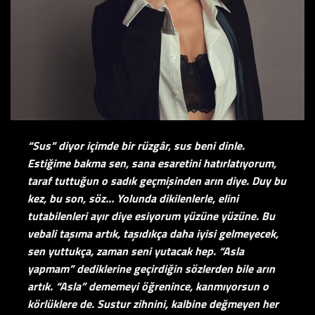
“Sus” diyor içimde bir rüzgâr, sus beni dinle.
Estiğime bakma sen, sana esaretini hatırlatıyorum,
taraf tuttuğun o sadık geçmişinden arın diye. Duy bu
kez, bu son, söz… Yolunda dikilenlerle, elini
tutabilenleri ayır diye esiyorum yüzüne yüzüne. Bu
vebali taşıma artık, taşıdıkça daha iyisi gelmeyecek,
sen yuttukça, zaman seni yutacak hep. “Asla
yapmam” dediklerine geçirdiğin sözlerden bile arın
artık. “Asla” dememeyi öğrenince, kanmıyorsun o
körlüklere de. Sustur zihnini, kalbine değmeyen her