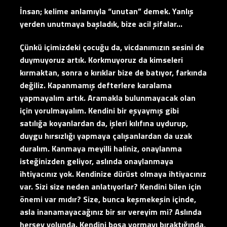
İnsan; kelime anlamıyla “unutan” demek. Yanlış
yerden unutmaya başladık, bize acil şifalar…
Çünkü içimizdeki çocuğu da, vicdanımızın sesini de
duymuyoruz artık. Korkmuyoruz da kimseleri
kırmaktan, sonra o kırıklar bize de batıyor, farkında
değiliz. Kapanmamış defterlere karalama
yapmayalım artık. Aramakla bulunmayacak olan
için yorulmayalım. Kendini bir eşyaymış gibi
satılığa koyanlardan da, işleri kılıfına uydurup,
duygu hırsızlığı yapmaya çalışanlardan da uzak
duralım. Kanmaya meyilli haliniz, onaylanma
isteğinizden geliyor, aslında onaylanmaya
ihtiyacınız yok. Kendinize dürüst olmaya ihtiyacınız
var. Sizi size neden anlatıyorlar? Kendini bilen için
önemi var mıdır? Size, bunca keşmekeşin içinde,
asla inanamayacağınız bir sır vereyim mi? Aslında
herşey yolunda. Kendini boşa yormayı bıraktığında,