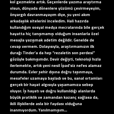
kol gezmekte artık. Geçenlerde yazıma araştırma
olsun, dünyada dönenlere yüzümü çevirmeyeyim,
önyargılı davranmayayım diye, şu yeni akım
arkadaşlık sitelerini inceledim. Hali hazırda
kullandığım sosyal medya mecralarında bile gerçek
hayatta hiç tanışmamış olduğum insanlarla özel
mesajla yazışmak adetim değildir. Genelde de
cevap vermem. Dolayısıyla, araştırmamızın ilk
durağı Tinder’a da hep “rezaletin son perdesi”
gözüyle bakmışımdır. Devir değişti, teknoloji hızla
ilerlemekte, artık yeni nesil İpad’siz nefes alamaz
durumda. Evler şehir dışına doğru taşınmaya,
mesafeler uzamaya başladı ve bu, sanal ortamları
gerçek bir hayat algısıyla yaşamamıza sebep
oluyor. İş hayatı ve doğru kullanıldığı alanlarda
büyük pratiklik ve zamandan kazanç sağlasa da,
ikili ilişkilerde asla bir faydası olduğuna
inanmıyordum. Yanılmamışım…