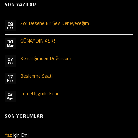
SON YAZILAR
Zor Desene Bir Şey Deneyeceğim
08
Haz
GÜNAYDIN AŞK!
30
Mar
Kendiliğimden Doğurdum
07
Eki
Beslenme Saati
17
Haz
Temel İçgüdü Fonu
03
Ağu
SON YORUMLAR
Yaz
için
Emi