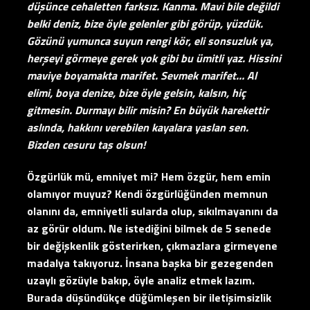
düşünce cehaletten farksız. Kanma. Mavi bile değildi
belki deniz, bize öyle gelenler gibi görüp, yüzdük.
Gözünü yumunca suyun rengi kör, eli sonsuzluk ya,
herşeyi görmeye gerek yok gibi bu ümitli yaz. Hissini
maviye boyamakta marifet. Sevmek marifet… Al
elimi, boya denize, bize öyle gelsin, kalsın, hiç
gitmesin. Durmayı bilir misin? En büyük harekettir
aslında, hakkını verebilen kayalara yaslan sen.
Bizden cesuru taş olsun!
Özgürlük mü, emniyet mi? Hem özgür, hem emin
olamıyor muyuz? Kendi özgürlüğünden memnun
olanını da, emniyetli sularda olup, sıkılmayanını da
az görür oldum. Ne istediğini bilmek de 5 senede
bir değişkenlik gösterirken, çıkmazlara girmeyene
madalya takıyoruz. İnsana başka bir gezegenden
uzaylı gözüyle bakıp, öyle analiz etmek lazım.
Burada düşündükçe düğümleşen bir iletişimsizlik