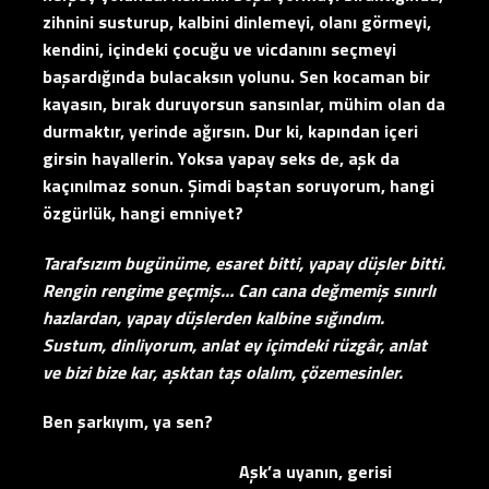
zihnini susturup, kalbini dinlemeyi, olanı görmeyi,
kendini, içindeki çocuğu ve vicdanını seçmeyi
başardığında bulacaksın yolunu. Sen kocaman bir
kayasın, bırak duruyorsun sansınlar, mühim olan da
durmaktır, yerinde ağırsın. Dur ki, kapından içeri
girsin hayallerin. Yoksa yapay seks de, aşk da
kaçınılmaz sonun. Şimdi baştan soruyorum, hangi
özgürlük, hangi emniyet?
Tarafsızım bugünüme, esaret bitti, yapay düşler bitti.
Rengin rengime geçmiş… Can cana değmemiş sınırlı
hazlardan, yapay düşlerden kalbine sığındım.
Sustum, dinliyorum, anlat ey içimdeki rüzgâr, anlat
ve bizi bize kar, aşktan taş olalım, çözemesinler.
Ben şarkıyım, ya sen?
Aşk’a uyanın, gerisi