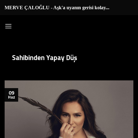
İçeriğe
MERVE ÇALOĞLU - Aşk'a uyanın gerisi kolay...
|
atla
Sahibinden Yapay Düş
09
Haz