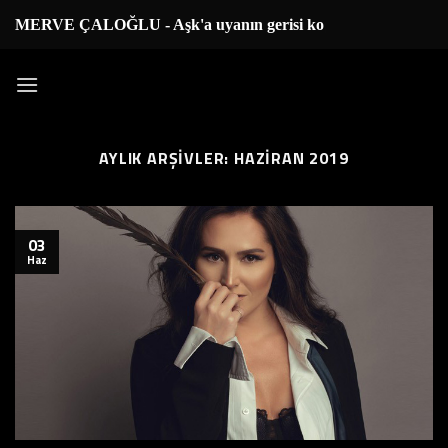
İçeriğe
MERVE ÇALOĞLU - Aşk'a uyanın gerisi kolay
|
atla
AYLIK ARŞIVLER:
HAZIRAN 2019
03
Haz