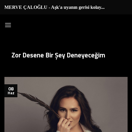
İçeriğe
MERVE ÇALOĞLU - Aşk'a uyanın gerisi kolay...
|
atla
Zor Desene Bir Şey Deneyeceğim
08
Haz