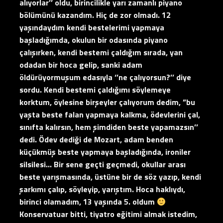
alıyorlar’’ oldu, birincilikle yarı zamanlı piyano
bölümünü kazandım. Hiç de zor olmadı. 12
yaşındaydım kendi bestelerimi yapmaya
başladığımda, okulun bir odasında piyano
çalışırken, kendi bestemi çaldığım sırada, yan
odadan bir hoca gelip, sanki adam
öldürüyormuşum edasıyla ‘’ne çalıyorsun?’’ diye
sordu. Kendi bestemi çaldığımı söylemeye
korktum, öylesine birşeyler çalıyorum dedim, ”bu
yaşta beste falan yapmaya kalkma, ödevlerini çal,
sınıfta kalırsın, hem şimdiden beste yapamazsın’’
dedi. Ödev dediği de Mozart, adam benden
küçükmüş beste yapmaya başladığında, ironiler
silsilesi… Bir sene geçti geçmedi, okullar arası
beste yarışmasında, üstüne bir de söz yazıp, kendi
şarkımı çalıp, söyleyip, yarıştım. Hoca haklıydı,
birinci olamadım, 13 yaşında 5. oldum
Konservatuar bitti, tiyatro eğitimi almak istedim,