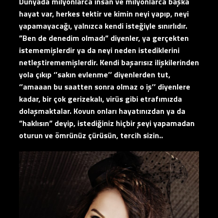
Dünyada milyonlarca insan ve milyonlarca başka
hayat var, herkes tektir ve kimin neyi yapıp, neyi
yapamayacağı, yalnızca kendi isteğiyle sınırlıdır.
”Ben de denedim olmadı” diyenler, ya gerçekten
istememişlerdir ya da neyi neden istediklerini
netleştirememişlerdir. Kendi başarısız ilişkilerinden
yola çıkıp ‘’sakın evlenme’’ diyenlerden tut,
‘’amaaan bu saatten sonra olmaz o iş’’ diyenlere
kadar, bir çok gerizekalı, virüs gibi etrafımızda
dolaşmaktalar. Kovun onları hayatınızdan ya da
”haklısın” deyip, istediğiniz hiçbir şeyi yapamadan
oturun ve ömrünüz çürüsün, tercih sizin..