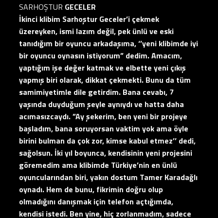
SARHOŞTUR
GECELER
İkinci klibim Sarhoştur Geceler’i çekmek
üzereyken, ismi lazım değil, pek ünlü ve eski
tanıdığım bir oyuncu arkadaşıma, ‘’yeni klibimde iyi
bir oyuncu oynasın istiyorum” dedim. Amacım,
yaptığım işe değer katmak ve elbette yeni çıkış
yapmış biri olarak, dikkat çekmekti. Bunu da tüm
samimiyetimle dile getirdim. Bana cevabı, 7
yaşında duyduğum şeyle aynıydı ve hatta daha
acımasızcaydı. ”Ay şekerim, ben yeni bir projeye
başladım, bana soruyorsan vaktim yok ama öyle
birini bulman da çok zor, kimse kabul etmez’’ dedi,
sağolsun. İki yıl boyunca, kendisinin yeni projesini
göremedim ama klibimde Türkiye’nin en ünlü
oyuncularından biri, yakın dostum Tamer Karadağlı
oynadı. Hem de bunu, fikrimin doğru olup
olmadığını danışmak için telefon açtığımda,
kendisi istedi. Ben yine, hiç zorlanmadım, sadece