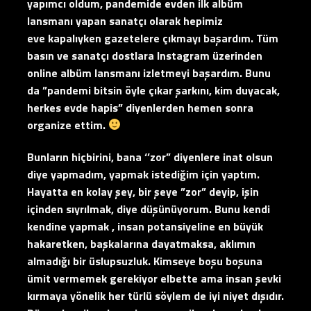
yapımcı oldum, pandemide evden ilk albüm
lansmanı yapan sanatçı olarak hepimiz
eve kapalıyken gazetelere çıkmayı başardım. Tüm
basın ve sanatçı dostlara Instagram üzerinden
online albüm lansmanı izletmeyi başardım. Bunu
da ”pandemi bitsin öyle çıkar şarkını, kim duyacak,
herkes evde hapis” diyenlerden hemen sonra
organize ettim.
Bunların hiçbirini, bana ‘’zor” diyenlere inat olsun
diye yapmadım, yapmak istediğim için yaptım.
Hayatta en kolay şey, bir şeye ”zor” deyip, işin
içinden sıyrılmak, diye düşünüyorum. Bunu kendi
kendine yapmak , insan potansiyeline en büyük
hakaretken, başkalarına dayatmaksa, aklımın
almadığı bir üslupsuzluk. Kimseye boşu boşuna
ümit vermemek gerekiyor elbette ama insan şevki
kırmaya yönelik her türlü söylem de iyi niyet dışıdır.