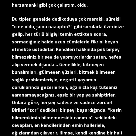
herzamanki gibi çok çalıştım, oldu.
Bu tipler, genelde dedikoduya çok meraklı, sürekli
”o ne oldu, şunu naaaptın?” gibi sorularla üzerinize
gelip, her türlü bilgiyi temin ettikten sonra,
sormadığınız halde uzun cümlelerle fikrini beyan
etmekte ustadırlar. Kendileri hakkında pek birşey
bilmezsiniz,bir şey de yapmıyorlardır zaten, nefes
alıp vermek dışında… Genellikle, bitmeyen
bunalımları, gülmeyen yüzleri, bitmek bilmeyen
sağlık problemleriyle, negatif yaşamın
doruklarında gezerlerken, ağzınızla kuş tutsanız
yaranamayacağınız, eşsiz bir yapıya sahiptirler.
Onlara göre, herşey sadece ve sadece zordur!
Birileri ”zor” dedikleri bir şeyi başardığında, ‘’kesin
bilmemkimin bilmemnesidir canım o’’ şeklindeki
cevapları, en kendilerinden emin halleriyle,
ağızlarından çıkıverir. Kimse, kendi kendine bir halt