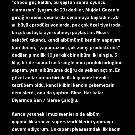
”ohooo geç kaldın, bu yaştan sonra oyuncu
olamazsın’’ (yaşım da 23) dediler, Müjdat Gezen’e
girdiğim sene, oyunlarda oynamaya başladım, 20
yıl büyük prodüksiyonlarda, pek çok özel tiyatroda,
birçok ustayla aynı sahneyi paylaştım. Müzik
sektörü tıkandı, kendi albümümü kendim yapayım
bari dedim, ”yapamazsın, çok zor iş prodüktörlük”
dediler, şimdilik 10 şarkılık bir albüm, iki single, 5
klip, bir de soundtrack single’ımın prodüktörlüğünü
yaptım, yeni albümüme doğru da yelken açtım. En
güzel anılarımdan biri de ilk klip yönetmenlik
tecrübem oldu, kendi klibini kendin çekemezsin
demişlerdi, onu da yaptım. Bknz: Harikalar
Diyarında Ben / Merve Çaloğlu.
Ayrıca yetenekli müzisyenlerin de albüm
yapımcılıklarını ve supervizörlüklerini yapmaya
devam ediyorum. Unkapanı piyasasındaki ilk kadın