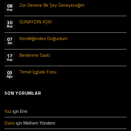
Zor Desene Bir Şey Deneyeceğim
08
Haz
GÜNAYDIN AŞK!
30
Mar
Kendiliğimden Doğurdum
07
Eki
Beslenme Saati
17
Haz
Temel İçgüdü Fonu
03
Ağu
SON YORUMLAR
Yaz
için
Emi
Dans
için
Meltem Yöndem