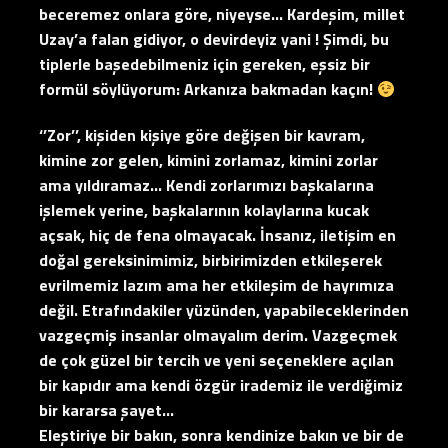
beceremez onlara göre, niyeyse… Kardeşim, millet
Uzay’a falan gidiyor, o devirdeyiz yani ! Şimdi, bu
tiplerle başedebilmeniz için gereken, eşsiz bir
formül söylüyorum: Arkanıza bakmadan kaçın!
‘’Zor’’, kişiden kişiye göre değişen bir kavram,
kimine zor gelen, kimini zorlamaz, kimini zorlar
ama yıldıramaz… Kendi zorlarımızı başkalarına
işlemek yerine, başkalarının kolaylarına kucak
açsak, hiç de fena olmayacak. İnsanız, iletişim en
doğal gereksinimimiz, birbirimizden etkileşerek
evrilmemiz lazım ama her etkileşim de hayrımıza
değil. Etrafındakiler yüzünden, yapabileceklerinden
vazgeçmiş insanlar olmayalım derim. Vazgeçmek
de çok güzel bir tercih ve yeni seçeneklere açılan
bir kapıdır ama kendi özgür irademiz ile verdiğimiz
bir kararsa şayet…
Eleştiriye bir bakın, sonra kendinize bakın ve bir de