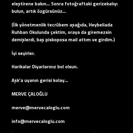
eleştirene bakın… Sonra fotoğraftaki gerizekalıyı
bulun, artık özgürsünüz…
(İlk yönetmenlik tecrübem aşağıda, Heybeliada
Ruhban Okulunda çektim, oraya da giremezsin
demişlerdi, baş piskoposa mail attım ve girdim.)
İyi seyirler.
Harikalar Diyarlarınız bol olsun.
Aşk’a uyanın gerisi kolay…
MERVE ÇALOĞLU
merve@mervecaloglu.com
info@mervecaloglu.com