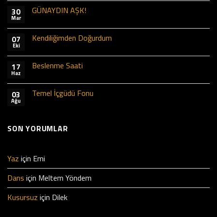
GÜNAYDIN AŞK!
30
Mar
Kendiliğimden Doğurdum
07
Eki
Beslenme Saati
17
Haz
Temel İçgüdü Fonu
03
Ağu
SON YORUMLAR
Yaz
için
Emi
Dans
için
Meltem Yöndem
Kusursuz
için
Dilek