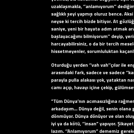
uzaklaşmakla, ‘’anlamıyorum’’ dediğim
sağlıklı şeyi yapmış oluruz bence. Aks
neyse ki tercih bizde bitiyor. At gözl
saniye, yeni bir hayata adım atmak a
başlayacağımı bilmiyorum’’ deyip, ye
harcayabilirsiniz, o da bir tercih mese
hissetmeyenler, sorumluluktan kaçanla
Oturduğu yerden ‘’vah vah’’çılar ile en
arasındaki fark, sadece ve sadece ‘’kar
parayla pulla alakası yok, yataktan na
camı açıp, havayı içine çekip, gülüms
”Tüm Dünya’nın acımasızlığına rağmen
arkadaşım… Dünya değil, senin olana g
dönmüyor. Dünya dönüyor ve olan oluyo
iyi ya da kötü, ‘’insan” yapıyor. Şika
lazım. ‘’Anlamıyorum” dememiz gereke