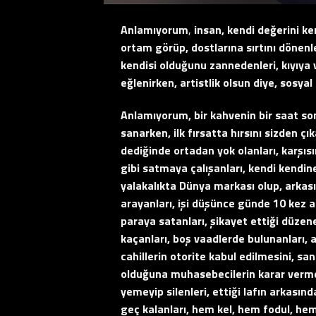
Anlamıyorum
,
insan, kendi değerini ken
ortam görüp, dostlarına sırtını dönenler
kendisi olduğunu zannedenleri, kıyıya 
eğlenirken, artistlik olsun diye, sosy
Anlamıyorum, bir kahvenin bir saat so
sanarken, ilk fırsatta hırsını sizden çı
dediğinde ortadan yok olanları, karşısı
gibi satmaya çalışanları, kendi kendin
yalakalıkta Dünya markası olup, arkası
arayanları, işi düşünce günde 10 kez ar
paraya satanları, şikayet ettiği düze
kaçanları, boş vaadlerde bulunanları, an
cahillerin otorite kabul edilmesini, sa
olduğuna muhasebecilerin karar vermes
yemeyip silenleri, ettiği lafın arkası
geç kalanları, hem kel, hem fodul, hem