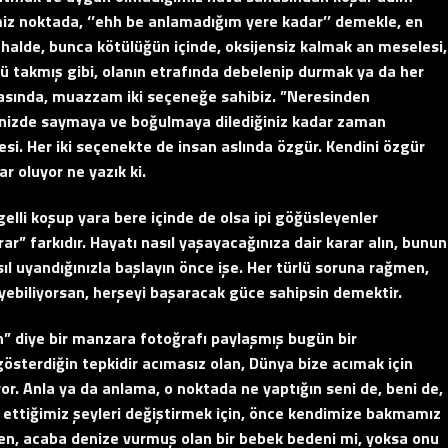
iz noktada, ‘’ehh be anlamadığım yere kadar’’ demekle, en
i halde, bunca kötülüğün içinde, oksijensiz kalmak an meselesi,
üğü takmış gibi, olanın etrafında debelenip durmak ya da her
rasında, muazzam iki seçeneğe sahibiz. ”Neresinden
rinizde saymaya ve boğulmaya dilediğiniz kadar zaman
lesi. Her iki seçenekte de insan aslında özgür. Kendini özgür
r oluyor ne yazık ki.
gelli koşup yara bere içinde de olsa ipi göğüsleyenler
ar” farkıdır. Hayatı nasıl yaşayacağınıza dair karar alın, bunun
sıl uyandığınızla başlayın önce işe. Her türlü soruna rağmen,
eyebiliyorsan, herşeyi başaracak güce sahipsin demektir.
” diye bir manzara fotoğrafı paylaşmış bugün bir
österdiğin tepkidir acımasız olan, Dünya bize acımak için
r. Anla ya da anlama, o noktada ne yaptığın seni de, beni de,
yet ettiğimiz şeyleri değiştirmek için, önce kendimize bakmamız
n, acaba denize vurmuş olan bir bebek bedeni mi, yoksa onu