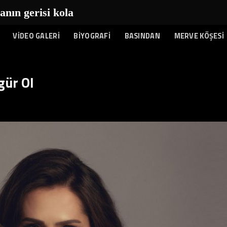
n gerisi kolay...
|
VİDEO GALERİ
BİYOGRAFİ
BASINDAN
MERVE KÖŞESİ
gür Ol