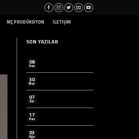
MÇ PRODÜKSİYON
İLETİŞİM
SON YAZILAR
08
Haz
30
Mar
07
Eki
17
Haz
03
Ağu