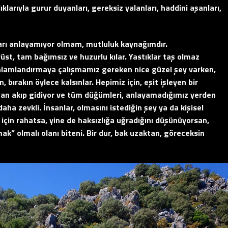
ıklarıyla gurur duyanları, gereksiz yalanları, haddini aşanları,
arı anlayamıyor olmam, mutluluk kaynağımdır.
üst, tam bağımsız ve huzurlu kılar. Yastıklar taş olmaz
nlamlandırmaya çalışmamız gereken nice güzel şey varken,
bırakın öylece kalsınlar. Hepimiz için, eşit işleyen bir
an akıp gidiyor ve tüm düğümleri, anlayamadığımız yerden
aha zevkli. İnsanlar, olmasını istediğin şey ya da kişisel
ve için rahatsa, yine de haksızlığa uğradığını düşünüyorsan,
 olmalı olanı biteni. Bir dur, bak uzaktan, göreceksin