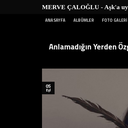
İçeriğe
MERVE ÇALOĞLU - Aşk'a uyanı
atla
ANASAYFA
ALBÜMLER
FOTO GALERİ
Anlamadığın Yerden Öz
05
Eyl