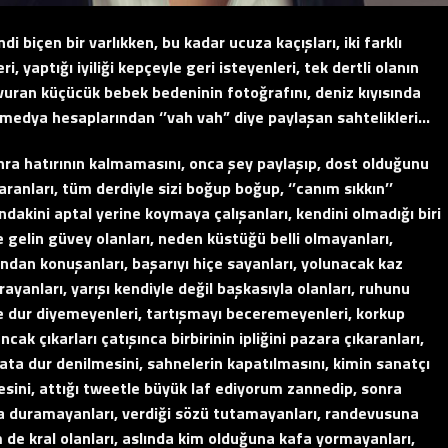
di biçen bir varlıkken, bu kadar ucuza kaçışları, iki farklı
i, yaptığı iyiliği kepçeyle geri isteyenleri, tek dertli olanın
vuran küçücük bebek bedeninin fotoğrafını, deniz kıyısında
al medya hesaplarından ‘’vah vah” diye paylaşan sahtelikleri…
nra hatırının kalmamasını, onca şey paylaşıp, dost olduğunu
karanları, tüm derdiyle sizi boğup boğup, ‘’canım sıkkın’’
ndakini aptal yerine koymaya çalışanları, kendini olmadığı biri
e gelin güvey olanları, neden küstüğü belli olmayanları,
ndan konuşanları, başarıyı hiçe sayanları, yolunacak kaz
ayanları, yarışı kendiyle değil başkasıyla olanları, ruhunu
ne dur diyemeyenleri, tartışmayı beceremeyenleri, korkup
cak çıkarları çatışınca birbirinin ipliğini pazara çıkaranları,
nata dur denilmesini, sahnelerin kapatılmasını, kimin sanatçı
ini, attığı tweetle büyük laf ediyorum zannedip, sonra
nda duramayanları, verdiği sözü tutamayanları, randevusuna
 de kral olanları, aslında kim olduğuna kafa yormayanları,