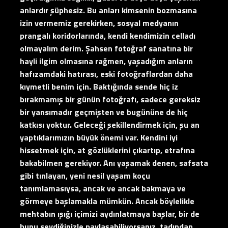
anlardır şüphesiz. Bu anları kimsenin bozmasına
izin vermemiz gerekirken, sosyal medyanın
prangalı koridorlarında, kendi kendimizin celladı
olmayalım derim. Şahsen fotoğraf sanatına bir
hayli ilgim olmasına rağmen, yaşadığım anların
hafızamdaki hatırası, eski fotoğraflardan daha
kıymetli benim için. Baktığında sende hiç iz
bırakmamış bir günün fotoğrafı, sadece gereksiz
bir yansımadır geçmişten ve bugününe de hiç
katkısı yoktur. Geleceği şekillendirmek için, şu an
yaptıklarımızın büyük önemi var. Kendini iyi
hissetmek için, at gözlüklerini çıkartıp, etrafına
bakabilmen gerekiyor. Anı yaşamak denen, safsata
gibi tınlayan, yeni nesil yaşam koçu
tanımlamasıysa, ancak ve ancak bakmaya ve
görmeye başlamakla mümkün. Ancak böylelikle
mehtabın ışığı içimizi aydınlatmaya başlar, bir de
bunu sevdiğinizle paylaşabiliyorsanız, tadından