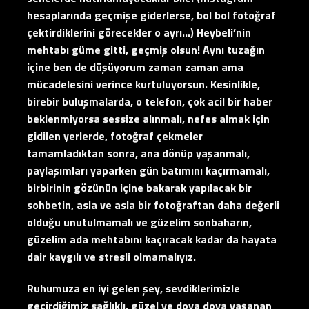
hesaplarında geçmişe giderlerse, bol bol fotoğraf
çektirdiklerini görecekler o ayrı…) Heybeli’nin
mehtabı güme gitti, geçmiş olsun! Aynı tuzağın
içine ben de düşüyorum zaman zaman ama
mücadelesini verince kurtuluyorsun. Kesinlikle,
birebir buluşmalarda, o telefon, çok acil bir haber
beklenmiyorsa sessize alınmalı, nefes almak için
gidilen yerlerde, fotoğraf çekmeler
tamamladıktan sonra, ana dönüp yaşanmalı,
paylaşımları yaparken gün batımını kaçırmamalı,
birbirinin gözünün içine bakarak yapılacak bir
sohbetin, asla ve asla bir fotoğraftan daha değerli
olduğu unutulmamalı ve güzelim sonbaharın,
güzelim ada mehtabını kaçıracak kadar da hayata
dair kaygılı ve stresli olmamalıyız.
Ruhumuza en iyi gelen şey, sevdiklerimizle
geçirdiğimiz sağlıklı, güzel ve doya doya yaşanan