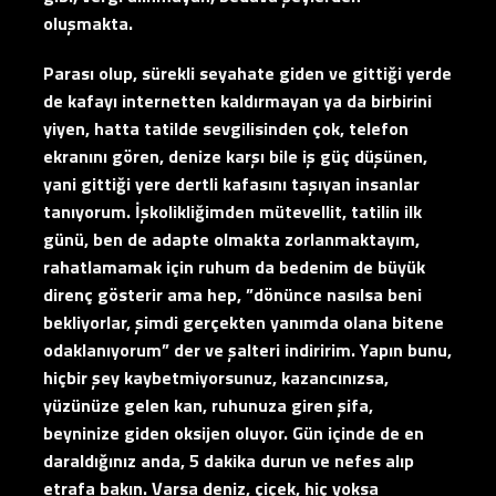
oluşmakta.
Parası olup, sürekli seyahate giden ve gittiği yerde
de kafayı internetten kaldırmayan ya da birbirini
yiyen, hatta tatilde sevgilisinden çok, telefon
ekranını gören, denize karşı bile iş güç düşünen,
yani gittiği yere dertli kafasını taşıyan insanlar
tanıyorum. İşkolikliğimden mütevellit, tatilin ilk
günü, ben de adapte olmakta zorlanmaktayım,
rahatlamamak için ruhum da bedenim de büyük
direnç gösterir ama hep, ”dönünce nasılsa beni
bekliyorlar, şimdi gerçekten yanımda olana bitene
odaklanıyorum” der ve şalteri indiririm. Yapın bunu,
hiçbir şey kaybetmiyorsunuz, kazancınızsa,
yüzünüze gelen kan, ruhunuza giren şifa,
beyninize giden oksijen oluyor. Gün içinde de en
daraldığınız anda, 5 dakika durun ve nefes alıp
etrafa bakın. Varsa deniz, çiçek, hiç yoksa