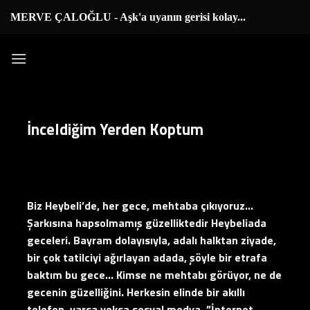
İçeriğe
MERVE ÇALOĞLU - Aşk'a uyanın gerisi kolay...
|
atla
İnceldiğim Yerden Koptum
Biz Heybeli’de, her gece, mehtaba çıkıyoruz…
Şarkısına hapsolmamış güzelliktedir Heybeliada
geceleri. Bayram dolayısıyla, adalı halktan ziyade,
bir çok tatilciyi ağırlayan adada, şöyle bir etrafa
baktım bu gece… Kimse ne mehtabı görüyor, ne de
gecenin güzelliğini. Herkesin elinde bir akıllı
telefon, varsa yoksa sosyal medya. ”İnternet