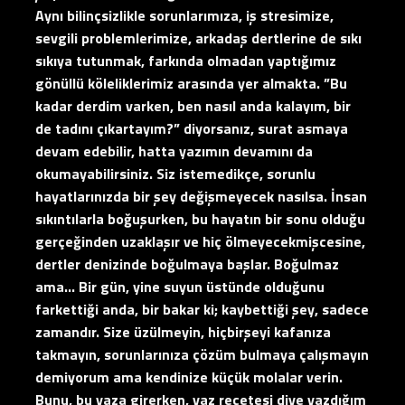
Aynı bilinçsizlikle sorunlarımıza, iş stresimize,
sevgili problemlerimize, arkadaş dertlerine de sıkı
sıkıya tutunmak, farkında olmadan yaptığımız
gönüllü köleliklerimiz arasında yer almakta. ”Bu
kadar derdim varken, ben nasıl anda kalayım, bir
de tadını çıkartayım?” diyorsanız, surat asmaya
devam edebilir, hatta yazımın devamını da
okumayabilirsiniz. Siz istemedikçe, sorunlu
hayatlarınızda bir şey değişmeyecek nasılsa. İnsan
sıkıntılarla boğuşurken, bu hayatın bir sonu olduğu
gerçeğinden uzaklaşır ve hiç ölmeyecekmişcesine,
dertler denizinde boğulmaya başlar. Boğulmaz
ama… Bir gün, yine suyun üstünde olduğunu
farkettiği anda, bir bakar ki; kaybettiği şey, sadece
zamandır. Size üzülmeyin, hiçbirşeyi kafanıza
takmayın, sorunlarınıza çözüm bulmaya çalışmayın
demiyorum ama kendinize küçük molalar verin.
Bunu, bu yaza girerken, yaz reçetesi diye yazdığım