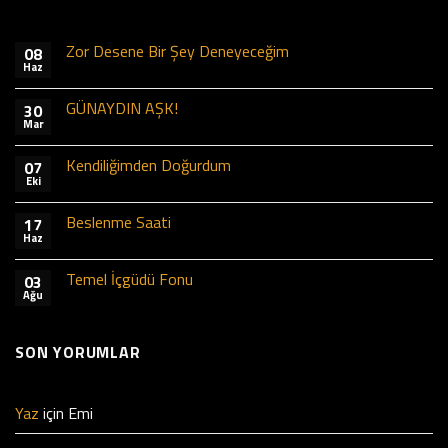
Zor Desene Bir Şey Deneyeceğim
08
Haz
GÜNAYDIN AŞK!
30
Mar
Kendiliğimden Doğurdum
07
Eki
Beslenme Saati
17
Haz
Temel İçgüdü Fonu
03
Ağu
SON YORUMLAR
Yaz
için
Emi