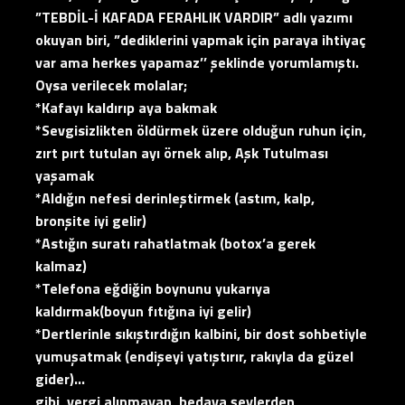
”TEBDİL-İ KAFADA FERAHLIK VARDIR” adlı yazımı
okuyan biri, ”dediklerini yapmak için paraya ihtiyaç
var ama herkes yapamaz’’ şeklinde yorumlamıştı.
Oysa verilecek molalar;
*Kafayı kaldırıp aya bakmak
*Sevgisizlikten öldürmek üzere olduğun ruhun için,
zırt pırt tutulan ayı örnek alıp, Aşk Tutulması
yaşamak
*Aldığın nefesi derinleştirmek (astım, kalp,
bronşite iyi gelir)
*Astığın suratı rahatlatmak (botox’a gerek
kalmaz)
*Telefona eğdiğin boynunu yukarıya
kaldırmak(boyun fıtığına iyi gelir)
*Dertlerinle sıkıştırdığın kalbini, bir dost sohbetiyle
yumuşatmak (endişeyi yatıştırır, rakıyla da güzel
gider)…
gibi, vergi alınmayan, bedava şeylerden