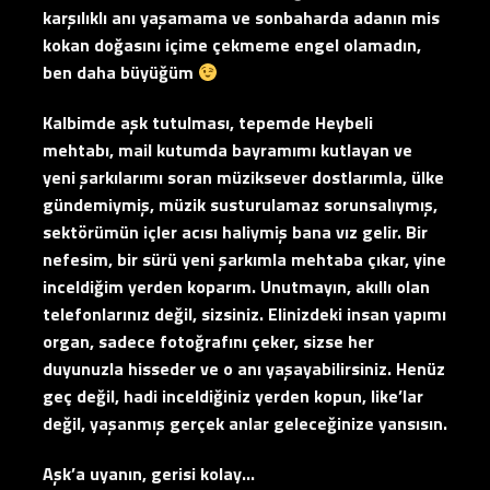
karşılıklı anı yaşamama ve sonbaharda adanın mis
kokan doğasını içime çekmeme engel olamadın,
ben daha büyüğüm
Kalbimde aşk tutulması, tepemde Heybeli
mehtabı, mail kutumda bayramımı kutlayan ve
yeni şarkılarımı soran müziksever dostlarımla, ülke
gündemiymiş, müzik susturulamaz sorunsalıymış,
sektörümün içler acısı haliymiş bana vız gelir. Bir
nefesim, bir sürü yeni şarkımla mehtaba çıkar, yine
inceldiğim yerden koparım. Unutmayın, akıllı olan
telefonlarınız değil, sizsiniz. Elinizdeki insan yapımı
organ, sadece fotoğrafını çeker, sizse her
duyunuzla hisseder ve o anı yaşayabilirsiniz. Henüz
geç değil, hadi inceldiğiniz yerden kopun, like’lar
değil, yaşanmış gerçek anlar geleceğinize yansısın.
Aşk’a uyanın, gerisi kolay…