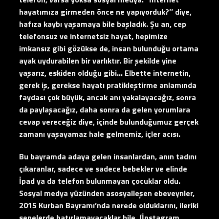
hayatımıza girmeden önce ne yapıyorduk?’’ diye,
hafıza kaybı yaşamaya bile başladık. Şu an, cep
telefonsuz ve internetsiz hayat, hepimize
imkansız gibi gözükse de, insan bulunduğu ortama
ayak uydurabilen bir varlıktır. Bir şekilde yine
yaşarız, eskiden olduğu gibi… Elbette internetin,
gerek iş, gerekse hayatı pratikleştirme anlamında
faydası çok büyük, ancak anı yakalayacağız, sonra
da paylaşacağız, daha sonra da gelen yorumlara
cevap vereceğiz diye, içinde bulunduğumuz gerçek
zamanı yaşayamaz hale gelmemiz, içler acısı.
Bu bayramda adaya gelen insanlardan, anın tadını
çıkaranlar, sadece ve sadece bebekler ve elinde
İpad ya da telefon bulunmayan çocuklar oldu.
Sosyal medya yüzünden asosyalleşen ebeveynler,
2015 Kurban Bayramı’nda nerede olduklarını, ileriki
senelerde hatırlamayacaklar bile. (İnstagram