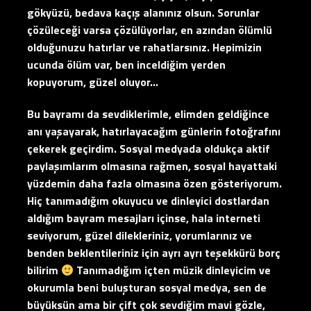
gökyüzü, bedava kaçış alanınız olsun. Sorunlar
çözüleceği varsa çözülüyorlar, en azından ölümlü
olduğunuzu hatırlar ve rahatlarsınız. Hepimizin
ucunda ölüm var, ben inceldiğim yerden
kopuyorum, güzel oluyor…
Bu bayramı da sevdiklerimle, elimden geldiğince
anı yaşayarak, hatırlayacağım günlerin fotoğrafını
çekerek geçirdim. Sosyal medyada oldukça aktif
paylaşımlarım olmasına rağmen, sosyal hayattaki
yüzdemin daha fazla olmasına özen gösteriyorum.
Hiç tanımadığım okuyucu ve dinleyici dostlardan
aldığım bayram mesajları içinse, hala interneti
seviyorum, güzel dilekleriniz, yorumlarınız ve
benden beklentileriniz için ayrı ayrı teşekkürü borç
bilirim
Tanımadığım içten müzik dinleyicim ve
okurumla beni buluşturan sosyal medya, sen de
büyüksün ama bir çift çok sevdiğim mavi gözle,