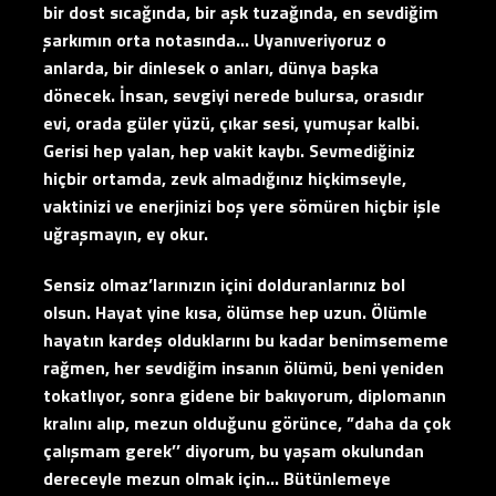
bir dost sıcağında, bir aşk tuzağında, en sevdiğim
şarkımın orta notasında… Uyanıveriyoruz o
anlarda, bir dinlesek o anları, dünya başka
dönecek. İnsan, sevgiyi nerede bulursa, orasıdır
evi, orada güler yüzü, çıkar sesi, yumuşar kalbi.
Gerisi hep yalan, hep vakit kaybı. Sevmediğiniz
hiçbir ortamda, zevk almadığınız hiçkimseyle,
vaktinizi ve enerjinizi boş yere sömüren hiçbir işle
uğraşmayın, ey okur.
Sensiz olmaz’larınızın içini dolduranlarınız bol
olsun. Hayat yine kısa, ölümse hep uzun. Ölümle
hayatın kardeş olduklarını bu kadar benimsememe
rağmen, her sevdiğim insanın ölümü, beni yeniden
tokatlıyor, sonra gidene bir bakıyorum, diplomanın
kralını alıp, mezun olduğunu görünce, ”daha da çok
çalışmam gerek’’ diyorum, bu yaşam okulundan
dereceyle mezun olmak için… Bütünlemeye