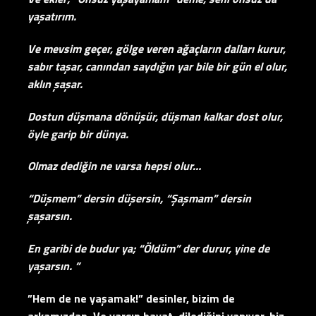
yaşatırım.
Ve mevsim geçer, gölge veren ağaçların dalları kurur,
sabır taşar, canından saydığın yar bile bir gün el olur,
aklın şaşar.
Dostun düşmana dönüşür, düşman kalkar dost olur,
öyle garip bir dünya.
Olmaz dediğin ne varsa hepsi olur…
“Düşmem” dersin düşersin, “Şaşmam” dersin
şaşarsın.
En garibi de budur ya; “Öldüm” der durur, yine de
yaşarsın. ”
”Hem de ne yaşamak!” desinler, bizim de
arkamızdan. Ve varsın hayat, dilediğini yapıyor, biz