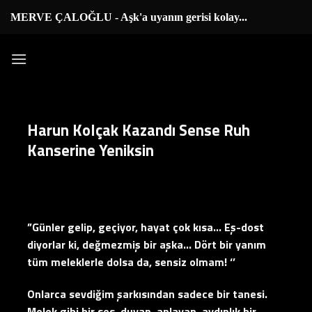
İçeriğe
MERVE ÇALOĞLU - Aşk'a uyanın gerisi kolay...
|
atla
Harun Kolçak Kazandı Sense Ruh
Kanserine Yeniksin
”Günler gelip, geçiyor, hayat çok kısa… Eş-dost
diyorlar ki, değmezmiş bir aşka… Dört bir yanım
tüm meleklerle dolsa da, sensiz olmam! ‘’
Onlarca sevdiğim şarkısından sadece bir tanesi.
Melek gibi bir ses, duyan, anlayan, aydınlık bir