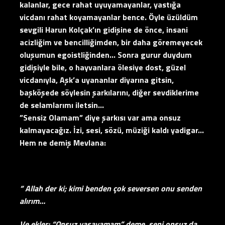
kalanlar, gece rahat uyuyamayanlar, yastığa
vicdanı rahat koyamayanlar bence. Öyle üzüldüm
sevgili Harun Kolçak’ın gidişine de önce, insani
acizliğim ve bencilliğimden, bir daha göremeyecek
oluşumun egoistliğinden… Sonra gurur duydum
gidişiyle bile, o hayvanlara ölesiye dost, güzel
vicdanıyla, Aşk’a uyananlar diyarına gitsin,
başköşede söylesin şarkılarını, diğer sevdiklerime
de selamlarımı iletsin…
”Sensiz Olamam” diye şarkısı var ama onsuz
kalmayacağız. İzi, sesi, sözü, müziği kaldı yadigar…
Hem ne demiş Mevlana:
” Allah der ki; kimi benden çok seversen onu senden
alırım…
Ve ekler; “Onsuz yaşayamam” deme, seni onsuz da