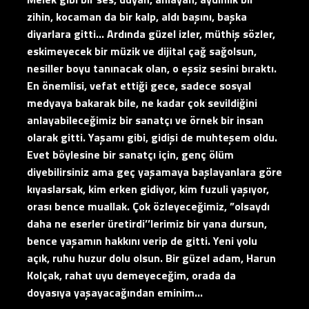
zihin, kocaman da bir kalp, aldı başını, başka
diyarlara gitti… Ardında güzel izler, müthiş sözler,
eskimeyecek bir müzik ve dijital çağ sağolsun,
nesiller boyu tanınacak olan, o eşsiz sesini bıraktı.
En önemlisi, vefat ettiği gece, sadece sosyal
medyaya bakarak bile, ne kadar çok sevildiğini
anlayabileceğimiz bir sanatçı ve örnek bir insan
olarak gitti. Yaşamı gibi, gidişi de muhteşem oldu.
Evet böylesine bir sanatçı için, genç ölüm
diyebilirsiniz ama geç yaşamaya başlayanlara göre
kıyaslarsak, kim erken gidiyor, kim fuzuli yaşıyor,
orası bence muallak. Çok özleyeceğimiz, ”olsaydı
daha ne eserler üretirdi’’lerimiz bir yana dursun,
bence yaşamın hakkını verip de gitti. Yeni yolu
açık, ruhu huzur dolu olsun. Bir güzel adam, Harun
Kolçak, rahat uyu demeyeceğim, orada da
doyasıya yaşayacağından eminim…