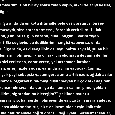
rmiyorum. Onu bir ay sonra falan yapın, alkol de acıyı besler,
lgi )
n. Şu anda da en kötü ihtimalle öyle yaşıyorsunuz, birşey
lmasaydı, size zarar vermezdi, ferahlık verirdi, mutluluk
verirdi, gününüze gün katardı, dünü, bugünü, yarını ziyan
 Siz söyleyin, bu dediklerimi hangisi yapıyorsa, ondan
! Sigara da, eski sevgiliniz de, aynı haltın soyu ki, şu an bir
nden emin olmayıp, ikna olmak için okumaya devam edenler
 sizi terkeden, zarar veren, yol ortasında bırakan,
n, enerjinizden eden, yarın da aynını yapacak. Canınız
çbir şeyi sebepsiz yaşamıyoruz ama artık uzun, ağdalı acıları
mizde. Sigarayı bırakmayı düşünmeyen bir çok arkadaşımın
ip, kanser olmayan da var’’ ya da ‘’aman canım, şimdi yoldan
ilirim, sigaradan mı öleceğim?’’ şeklinde avuntu
a sigara içip, kanserden ölmeyen de var, zatan sigara sadece,
astalıklarından tut, bize en lazım olan şeyin kalitesini
 illa öldürmesiyle doğru orantılı değil yani. Gereksiz insanlar,