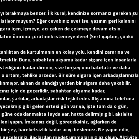
rayı bırakmaya benzer. İlk kural, kendinize sormanız gereken şu
istiyor muyum? Eğer cevabınız evet ise, yazının geri kalanını
igara içen, içmeye, acı çeken de çekmeye devam etsin.
ak, lafım ömrünü çürütmek istemeyenlere! (Sert yaptım, çünkü
şkanlıktan da kurtulmanın en kolay yolu, kendini zararına ve
tmektir. Bunu, sabahtan akşama kadar sigara içen insanlarla
tediğiniz kadar direnin, size herşey onu hatırlatır ve daha
 ortam, tehlike arzeder. Bir süre sigara içen arkadaşlarınızla
mıyor, alınan da alındığı yerden bir sigara daha yakabilir.
cınız için de geçerlidir, sabahtan akşama kadar,
lar, şarkılar, arkadaşlar risk teşkil eder. Akşamına telefona
eyecekmiş gibi gelen ertesi gün var ya, işte tam da o gün,
güne odaklanmakta fayda var, hatta delirmiş gibi, aktivite
leni yapın. İmkansız değil, göreceksiniz, ağlarken de
 bir şey, hareketsizlik kadar acıyı beslemez. Ne yapın edin,
uz geceleriniz, ilaçlardan medet ummalarınız az olsun. Aktivite