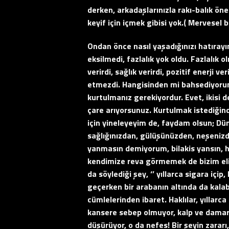
derken, arkadaşlarınızla rakı-balık öne
keyif için içmek gibisi yok.( Mervesel bi
Ondan önce nasıl yaşadığınızı hatırayı
eksilmedi, fazlalık yok oldu. Fazlalık o
verirdi, sağlık verirdi, pozitif enerji 
etmezdi. Hangisinden mi bahsediyorum?
kurtulmanız gerekiyordur. Evet, ikisi de
çare arıyorsunuz. Kurtulmak istediği
için yineleyeyim de, faydam olsun; Dün
sağlığınızdan, gülüşünüzden, neşenizde
yanmasın demiyorum, bilakis yansın, hi
kendimize reva görmemek de bizim eli
da söylediği şey, ‘’ yıllarca sigara iç
geçerken bir arabanın altında da kalab
cümlelerinden ibaret. Haklılar, yıllarc
kansere sebep olmuyor, kalp ve damar h
düşürüyor, o da nefes! Bir şeyin zararı,