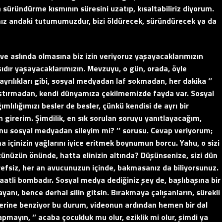
 süründürme kısmının süresini uzatıp, kısaltabiliriz diyorum.
ımız andaki tutumumuzdur, bizi öldürecek, süründürecek ya da
ve aslında olmasına biz izin veriyoruz yaşayacaklarımızın
aşıdır yaşayacaklarımızın. Mevzuyu, o gün, orada, öyle
ılıkları gibi, sosyal medyadan laf sokmadan, her dakika ‘’
aştırmadan, kendi dünyamıza çekilmemizde fayda var. Sosyal
lılığımızı besler de besler, çünkü kendisi de ayrı bir
girerim. Şimdilik, en sık sorulan soruyu yanıtlayacağım,
nu sosyal medyadan sileyim mi? ’’ sorusu. Cevap veriyorum;
içinizin yağlarını iyice eritmek boynumun borcu. Yahu, o sizi
ünüzün önünde, hatta elinizin altında? Düşünsenize, sizi dün
refsiz, her an avucunuzun içinde, bakmasanız da biliyorsunuz.
 saatli bombadır. Sosyal medya dediğiniz şey de, başlıbaşına bir
yanı, bence derhal silin gitsin. Bırakmaya çalışanların, sürekli
elerine benziyor bu durum, videonun ardından hemen bir dal
pmayın, ‘’ acaba çocukluk mu olur, eziklik mi olur, şimdi ya