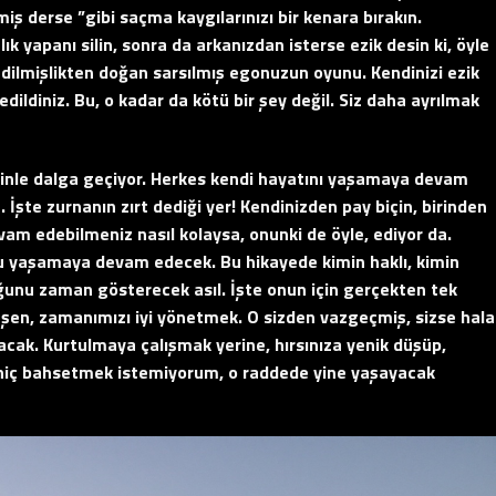
ş derse ”gibi saçma kaygılarınızı bir kenara bırakın.
ık yapanı silin, sonra da arkanızdan isterse ezik desin ki, öyle
kedilmişlikten doğan sarsılmış egonuzun oyunu. Kendinizi ezik
dildiniz. Bu, o kadar da kötü bir şey değil. Siz daha ayrılmak
izinle dalga geçiyor. Herkes kendi hayatını yaşamaya devam
. İşte zurnanın zırt dediği yer! Kendinizden pay biçin, birinden
am edebilmeniz nasıl kolaysa, onunki de öyle, ediyor da.
u yaşamaya devam edecek. Bu hikayede kimin haklı, kimin
uğunu zaman gösterecek asıl. İşte onun için gerçekten tek
düşen, zamanımızı iyi yönetmek. O sizden vazgeçmiş, sizse hala
acak. Kurtulmaya çalışmak yerine, hırsınıza yenik düşüp,
 hiç bahsetmek istemiyorum, o raddede yine yaşayacak