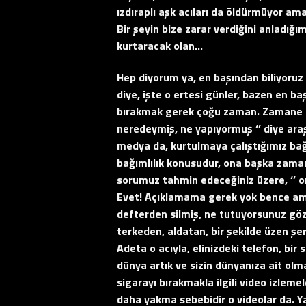
ızdıraplı aşk acıları da öldürmüyor ama
Bir şeyin bize zarar verdiğini anladığ
kurtaracak olan…
Hep diyorum ya, en başından biliyoruz 
diye, işte o ertesi günler, bazen en b
bırakmak gerek çoğu zaman. Zamane ayr
neredeymiş, ne yapıyormuş ‘’ diye ar
medya da, kurtulmaya çalıştığımız bağım
bağımlılık konusudur, ona başka zaman 
sorumuz tahmin edeceğiniz üzere, ‘’ o
Evet! Açıklamama gerek yok bence ama 
defterden silmiş, ne tutuyorsunuz göz
terkeden, aldatan, bir şekilde üzen şe
Adeta o acıyla, elinizdeki telefon, bir
dünya artık ve sizin dünyanıza ait olma
sigarayı bırakmakla ilgili video izlem
daha yakma sebebidir o videolar da. Ya