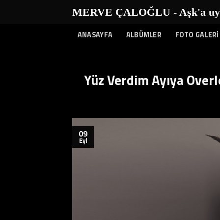
İçeriğe
MERVE ÇALOĞLU - Aşk'a uyanı
atla
ANASAYFA
ALBÜMLER
FOTO GALERİ
Yüz Verdim Ayıya Overl
09
Eyl