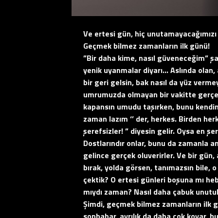
Ve ertesi gün, hiç unutamayacağımızı s
Geçmek bilmez zamanların ilk günü!
”Bir daha kime, nasıl güveneceğim” şa
yenik uyanmalar diyarı… Aslında olan, 
bir geri gelsin, bak nasıl da yüz verme
umrumuzda olmayan bir vakitte gerçek
kapansın umudu taşırken, bunu kendine
zaman lazım ‘’ der, herkes. Birden her
şerefsizler! ” diyesin gelir. Oysa en ş
Dostlarındır onlar, bunu da zamanla an
gelince gerçek oluverirler. Ve bir gü
bırak, yolda görsen, tanımazsın bile,
çektik? O ertesi günleri boşuna mı h
mıydı zaman? Nasıl daha çabuk unutu
Şimdi, geçmek bilmez zamanların ilk 
sonbahar, ayrılık da daha çok koyar, 