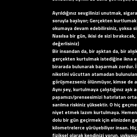
Ayrıldığınız sevgilinizi unutmak, siga
soruyla başlıyor; Gerçekten kurtlumak 
okumaya devam edebilirsiniz, yoksa s
Nasılsa bir gün, ikisi de sizi bırakac
değerlisiniz)
Bir insandan da, bir aşktan da, bir alı
gerçekten kurtulmak istediğine ikna e
birarada bulunarak başarmak zordur. İs
nikotini vücuttan atamadan bulunulan o
görüşmezseniz ölünmüyor, kimse de alın
Aynı şey, kurtulmaya çalıştığınız aşk a
paşamızı/prensesimizi hatırlatan ortam
sarılma riskiniz yüksektir. O hiç geçm
niyet etmek lazım kurtulmaya. Hemen 
dolu bir gün geçirmek için elinizden ge
kilometrelerce yürüyebiliyor insan. Hiç
fiziksel olarak kendinizi yorun, uykus