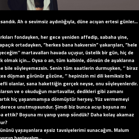
andık. Ah o sevimsiz aydınlığıyla, düne acıyan ertesi günler…
rkıları fondayken, her gece yeniden affedip, sabaha yine,
apaçık ortadayken, ”herkes bana hakversin” yakarışları, ”hele
yeceğim’’ martavalları havada uçuşur, üstelik bir gün, hiç de
 olmak için… Oysa o an, tüm kalbinle, dönsün de ayaklarına
 bile söyleyemezsin. Senin tüm saatlerin durmuşken, ‘’ biraz
kes düşman görünür gözüne, ‘’ hepinizin mi dili kemiksiz be
erefli olanlar, sana hakettiğin gerçek neyse, onu söyleyenlerdir.
larsın ve o okuduğun martavallar, dedikleri gibi zamanı
n, artık hiç yaşanmamışa dönmüştür herşey. Yüz vermemeyi
 o derece unutmuşsundur. Şimdi biz bunca acıyı boşuna mı
eba ettik? Boşuna mı yanıp yanıp söndük? Daha kolay akamaz
lur?
gününü yaşayanlara eşsiz tavsiyelerimi sunacağım. Malum
buyurun başlayalım…