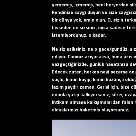
yememiş, içmemiş, beni heryerden silmi
Kendinize saygı duyun ve size saygısızl
bir dünya yok, emin olun. O, sizin ter
hisseden de sizsiniz, oysa sadece terke
istemiyordunuz, o kadar.
Ne siz eziksiniz, ne o gece/gündüz, s
ediyor. Canınız acıyacaksa, buna acısın
vazgeçtiğinizde, günlük hayatınıza dev
Edecek zaten, herkes neyi seçerse on
suçlu, kimin kayıp, kimin kazançlı old
lazım şeydir zaman. Gerisi için, bize 
onunla yatıp kalkıyorsanız, süreç uzay
intikam almaya kalkışmalardan falan
olduklarınızı haketmiş oluyorsunuz.