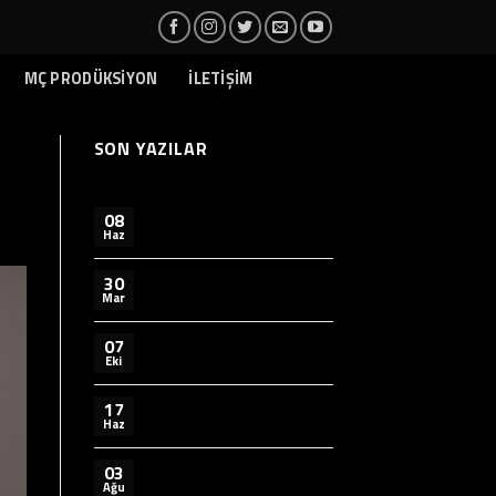
MÇ PRODÜKSİYON
İLETİŞİM
SON YAZILAR
08
Haz
30
Mar
07
Eki
17
Haz
03
Ağu