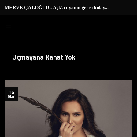
İçeriğe
MERVE ÇALOĞLU - Aşk'a uyanın gerisi kolay...
|
atla
Uçmayana Kanat Yok
16
Mar