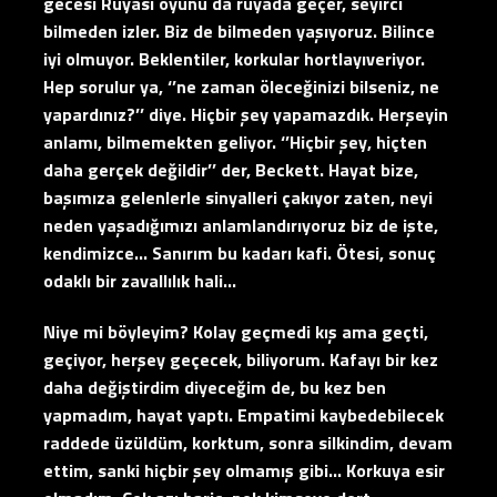
gecesi Rüyası oyunu da rüyada geçer, seyirci
bilmeden izler. Biz de bilmeden yaşıyoruz. Bilince
iyi olmuyor. Beklentiler, korkular hortlayıveriyor.
Hep sorulur ya, ‘’ne zaman öleceğinizi bilseniz, ne
yapardınız?’’ diye. Hiçbir şey yapamazdık. Herşeyin
anlamı, bilmemekten geliyor. ‘’Hiçbir şey, hiçten
daha gerçek değildir’’ der, Beckett. Hayat bize,
başımıza gelenlerle sinyalleri çakıyor zaten, neyi
neden yaşadığımızı anlamlandırıyoruz biz de işte,
kendimizce… Sanırım bu kadarı kafi. Ötesi, sonuç
odaklı bir zavallılık hali…
Niye mi böyleyim? Kolay geçmedi kış ama geçti,
geçiyor, herşey geçecek, biliyorum. Kafayı bir kez
daha değiştirdim diyeceğim de, bu kez ben
yapmadım, hayat yaptı. Empatimi kaybedebilecek
raddede üzüldüm, korktum, sonra silkindim, devam
ettim, sanki hiçbir şey olmamış gibi… Korkuya esir