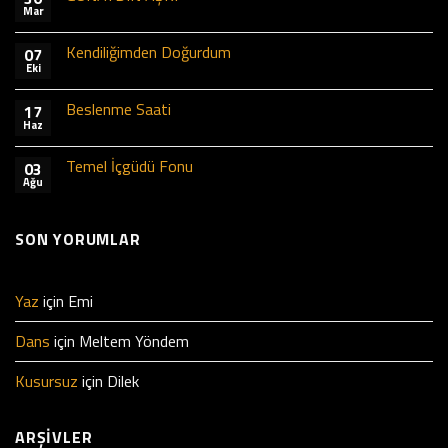
Mar
Kendiliğimden Doğurdum
07
Eki
Beslenme Saati
17
Haz
Temel İçgüdü Fonu
03
Ağu
SON YORUMLAR
Yaz
için
Emi
Dans
için
Meltem Yöndem
Kusursuz
için
Dilek
ARŞIVLER