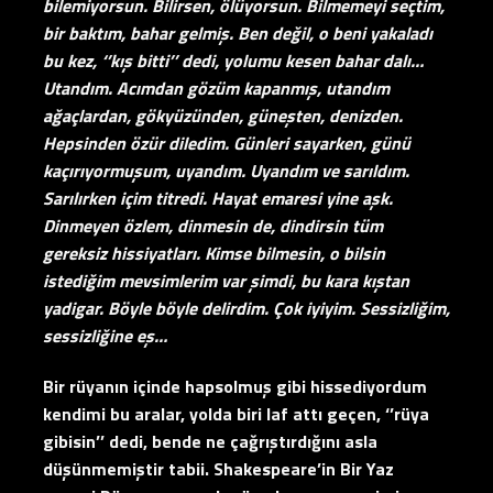
bilemiyorsun. Bilirsen, ölüyorsun. Bilmemeyi seçtim,
bir baktım, bahar gelmiş. Ben değil, o beni yakaladı
bu kez, ‘’kış bitti’’ dedi, yolumu kesen bahar dalı…
Utandım. Acımdan gözüm kapanmış, utandım
ağaçlardan, gökyüzünden, güneşten, denizden.
Hepsinden özür diledim. Günleri sayarken, günü
kaçırıyormuşum, uyandım. Uyandım ve sarıldım.
Sarılırken içim titredi. Hayat emaresi yine aşk.
Dinmeyen özlem, dinmesin de, dindirsin tüm
gereksiz hissiyatları. Kimse bilmesin, o bilsin
istediğim mevsimlerim var şimdi, bu kara kıştan
yadigar. Böyle böyle delirdim. Çok iyiyim. Sessizliğim,
sessizliğine eş…
Bir rüyanın içinde hapsolmuş gibi hissediyordum
kendimi bu aralar, yolda biri laf attı geçen, ‘’rüya
gibisin’’ dedi, bende ne çağrıştırdığını asla
düşünmemiştir tabii. Shakespeare’in Bir Yaz