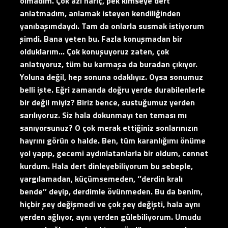
olmadım. Çok azı hariç, pek kimseye dert
anlatmadım, anlamak isteyen kendiliğinden
yanıbaşımdaydı. Tam da onlarla susmak istiyorum
şimdi. Bana yeten bu. Fazla konuşmadan bir
olduklarım… Çok konuşuyoruz zaten, çok
anlatıyoruz, tüm bu karmaşa da buradan çıkıyor.
Yoluna değil, hep sonuna odaklıyız. Oysa sonumuz
belli işte. Eğri zamanda doğru yerde durabilenlerle
bir değil miyiz? Biriz bence, sustuğumuz yerden
sarılıyoruz. Siz hala dokunmayı ten teması mı
sanıyorsunuz? O çok merak ettiğiniz sonlarınızın
hayrını görün o halde. Ben, tüm karanlığımı önüme
yol yapıp, gecemi aydınlatanlarla bir oldum, cennet
kurdum. Hala dert dinleyebiliyorum bu sebeple,
yargılamadan, küçümsemeden, ‘’derdin kralı
bende’’ deyip, derdimle övünmeden. Bu da benim,
hiçbir şey değişmedi ve çok şey değişti, hala aynı
yerden ağlıyor, aynı yerden gülebiliyorum. Umudu