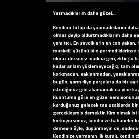
Yazmadıklarım daha güzel…
Kendimi tutup da yapmadıklarım daha 
olmaz deyip oldurtmadıklarım daha yaşa
yanıltıcı. En sevdiklerin en can yakan,
maskeli, yüzünü bile görmediklerinse 
olmaz derseniz inadına gerçektir şu ha
kadar anlam yüklemeyeceğiz, tam ola
korkmadan, saklanmadan, yasaklanmada
bugün, yarın diye parçalara da biz ayı
istediğimiz gibi akamamak da yine ka
Kuantuma göre en güzel versiyonunuz el
kurduğunuz gelecek taa uzaklarda bir y
gerçekleşmiş demektir. Kim olmak ist
korkuyorsunuz, kendinize bahaneler 
demeyin öyle, düşünmeyin de, sadece dü
Kendinize varmanın ilk kuralı, kendini