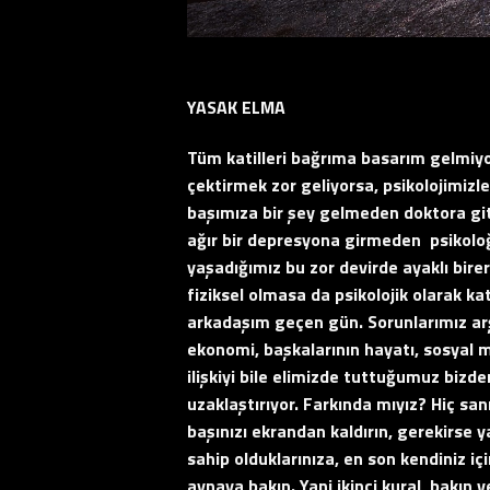
YASAK ELMA
Tüm katilleri bağrıma basarım gelmiyo
çektirmek zor geliyorsa, psikolojimizle
başımıza bir şey gelmeden doktora git
ağır bir depresyona girmeden
psikolo
yaşadığımız bu zor devirde ayaklı bire
fiziksel olmasa da psikolojik olarak kati
arkadaşım geçen gün. Sorunlarımız arşa
ekonomi, başkalarının hayatı, sosyal m
ilişkiyi bile elimizde tuttuğumuz bizde
uzaklaştırıyor. Farkında mıyız? Hiç sa
başınızı ekrandan kaldırın, gerekirse 
sahip olduklarınıza, en son kendiniz içi
aynaya bakın. Yani ikinci kural, bakın