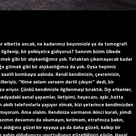
r elbette ancak, ne kadarımız beynimizle ya da tomografi
 ilgilenip, bir psikiyatra gidiyoruz? Sanırım bizim ülkede
mek gibi bir alışkanlığımız yok. Yataktan çıkamayacak kadar
ğa gitmek gibi bir alışkanlığımız da yok. Oysa hepimiz
r saatli bombayız aslında. Kendi kendimizin, çevremizin,
lleriyiz. ‘’Kime selam versem dertli çıkıyor’’ dedi, bir
 eriyor. Çünkü kendimizle ilgilenmeyi bıraktık. Dış etkenler,
edyadaki sanal yaşamlar, iletişimi, heyecanı, aşkı ,hatta
n akıllı telefonlarla yaşıyor olmak, bizi yeterince kendimizden
nmıyorum. Ama olalım. Kendinize varmanın ikinci kuralı, şimdi
yazımın devamını da okumayın, kırılmam, etrafınıza bakın,
n aldığınız güzel bir eşyaya ya da daha güzeli, kalkıp bir
 ve sahip olduğunuzu unuttuğunuz güzelliğinizi görün. Hayal