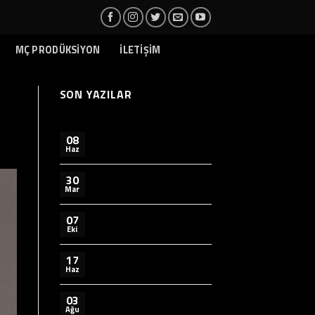
MÇ PRODÜKSİYON
İLETİŞİM
SON YAZILAR
08
Haz
30
Mar
07
Eki
17
Haz
03
Ağu