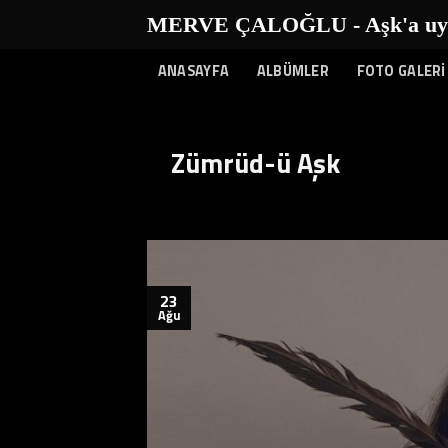
İçeriğe
MERVE ÇALOĞLU - Aşk'a uyanı
atla
ANASAYFA
ALBÜMLER
FOTO GALERİ
Zümrüd-ü Aşk
23
Ağu