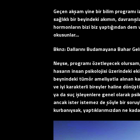
Geçen akşam yine bir bilim programı i
sağlıklı bir beyindeki akımın, davranışl
hormonların bizi biz yaptığından dem
okusunlar…
Bknz: Dallarını Budamayana Bahar Ge
Neyse, programı özetleyecek olursam, 
hasarın insan psikolojisi üzerindeki ek
beynindeki tümör ameliyatla alınan katil
ve iyi karakterli bireyler haline dönü
ya da suç işleyenlere genel olarak psik
ancak ister istemez de şöyle bir soruyl
kurbanıysak, yaptıklarımızdan ne kad