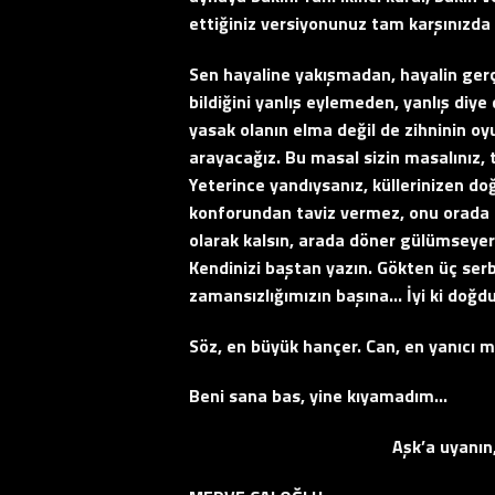
ettiğiniz versiyonunuz tam karşınızda
Sen hayaline yakışmadan, hayalin ger
bildiğini yanlış eylemeden, yanlış diy
yasak olanın elma değil de zihninin 
arayacağız. Bu masal sizin masalınız, t
Yeterince yandıysanız, küllerinizen d
konforundan taviz vermez, onu orada 
olarak kalsın, arada döner gülümseyer
Kendinizi baştan yazın. Gökten üç serbe
zamansızlığımızın başına… İyi ki doğ
Söz, en büyük hançer. Can, en yanıcı m
Beni sana bas, yine kıyamadım…
Aşk’a uyanın