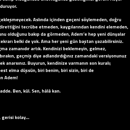
 duruyor.
çekleşmeyecek. Aslında içinden geçeni söylemeden, doğru
e direttiğini tecrübe etmeden, kaygılarından kendini elemeden,
oyunu olduğunu bakıp da görmeden, Adem’e hep yeni dünyalar
ekrarı belki de yok. Ama her yeni gün baştan yazabilirsiniz.
oğma zamanıdır artık. Kendinizi beklemeyin, gelmez,
bırakın, geçmiş diye adlandırdığınız zamandaki versiyonunuz
ek anarsınız. Buyurun, kendinize varmanın son kuralı;
st elma düşsün, biri benim, biri sizin, biri de
dun Adem!
adde. Ben, kül. Sen, hâlâ kan.
, gerisi kolay…