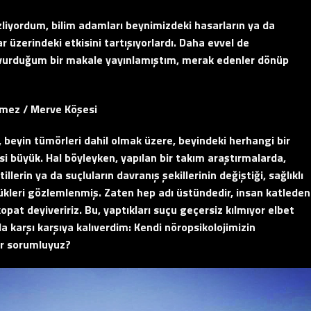
zliyordum, bilim adamları beynimizdeki hasarların ya da
ar üzerindeki etkisini tartışıyorlardı. Daha evvel de
 vurduğum bir makale yayınlamıştım, merak edenler dönüp
lmez / Merve Köşesi
beyin tümörleri dahil olmak üzere, beyindeki herhangi bir
isi büyük. Hal böyleyken, yapılan bir takım araştırmalarda,
lerin ya da suçluların davranış şekillerinin değiştiği, sağlıklı
ştükleri gözlemlenmiş. Zaten hep adı üstündedir, insan katleden
opat deyiveririz. Bu, yaptıkları suçu geçersiz kılmıyor elbet
a karşı karşıya kalıverdim: Kendi nöropsikolojimizin
ar sorumluyuz?