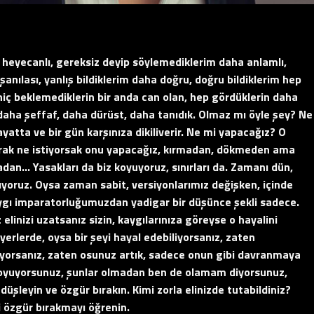
heyecanlı, gereksiz deyip söylemediklerim daha anlamlı,
nılası, yanlış bildiklerim daha doğru, doğru bildiklerim hep
 hiç beklemediklerin bir anda can olan, hep gördüklerin daha
daha şeffaf, daha dürüst, daha tanıdık. Olmaz mı öyle şey? Ne
yatta ve bir gün karşınıza dikiliverir. Ne mi yapacağız? O
rak ne istiyorsak onu yapacağız, kırmadan, dökmeden ama
n… Yasakları da biz koyuyoruz, sınırları da. Zamanı dün,
rıyoruz. Oysa zaman sabit, versiyonlarımız değişken, içinde
ygı imparatorluğumuzdan yadigar bir düşünce şekli sadece.
inizi uzatsanız sizin, kaygılarınıza göreyse o hayalini
erlerde, oysa bir şeyi hayal edebiliyorsanız, zaten
iyorsanız, zaten osunuz artık, sadece onun gibi davranmaya
koyuyorsunuz, şunlar olmadan ben de olamam diyorsunuz,
şleyin ve özgür bırakın. Kimi zorla elinizde tutabildiniz?
zi özgür bırakmayı öğrenin.