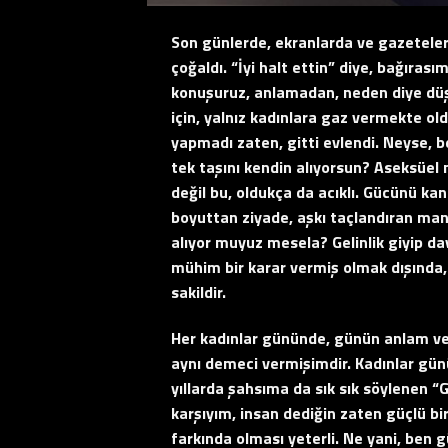
Son günlerde, ekranlarda ve gazeteler
çoğaldı. “İyi halt ettin” diye, bağıras
konuşuruz, anlamadan, neden diye d
için, yalnız kadınlara gaz vermekte old
yapmadı zaten, gitti evlendi. Neyse, b
tek taşını kendin alıyorsun? Aseksüel
değil bu, oldukça da acıklı. Gücünü ka
boyuttan ziyade, aşkı taçlandıran manev
alıyor muyuz mesela? Gelinlik giyip da
mühim bir karar vermiş olmak dışında
sakildir.
Her kadınlar gününde, günün anlam ve
aynı demeci vermişimdir. Kadınlar günü
yıllarda şahsıma da sık sık söylenen “
karşıyım, insan dediğin zaten güçlü bi
farkında olması yeterli. Ne yani, ben 