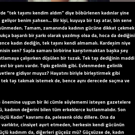
de “tek taşımı kendim aldım” diye böbürlenen kadınlar yine
ım geliyor benim şahsen… Bir kişi, kuyuya bir taş atar, bin sene
üşünmeden. Tamam, zamanında kadının gücüne dikkat çekmek
ukça başarılı bir şarkı olarak yazılmış olsa da, hoca da dediğini
ence kadın dediğin, tek taşını kendi almamalı. Kardeşim niye
 misin sen? Sapla samanı birbirine karıştırmaktan başka şey
nıtlamaya çalışırken düşülen bir tuzak. Tek taş dediğinin maddi
i bir yanı vardır. Tıpkı gelinlik gibi. Evlenmeden gelinlik
vetlere gidiyor muyuz? Hayatını biriyle birleştirmek gibi
, tek taş takmak istemek de, bence aynı derecede saçma ve
 önemine uygun bir iki cümle söylememi isteyen gazetelere
, kadının değerini bilen tüm erkeklerce kutlanmalıdır. Son
Güçlü Kadın” kavramı da, pelesenk oldu dillere. Ona da
r varlıktır, cinsiyet ayırt etmeden, herkesin kendi gücünün
güçlü kadınım da, diğerleri güçsüz mü? Güçsüzse de, kadın