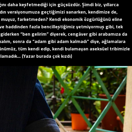
ğını daha keşfetmediği için güçsüzdür. Şimdi biz, yıllarca
adın versiyonumuza geçtiğimizi sanarken, kendimize de,
or muyuz, farketmeden? Kendi ekonomik özgürlüğünü eline
ve haddinden fazla bencilleştiğimiz yetmiyormuş gibi, tek
a giderken “ben gelirim” diyerek, cengâver gibi arabamıza da
kalım, sonra da “adam gibi adam kalmadı” diye, ağlamalara
günümüz, tüm kendi edip, kendi bulamayan aseksüel tribimizle
olamadık… (Yazar burada çok kızdı)