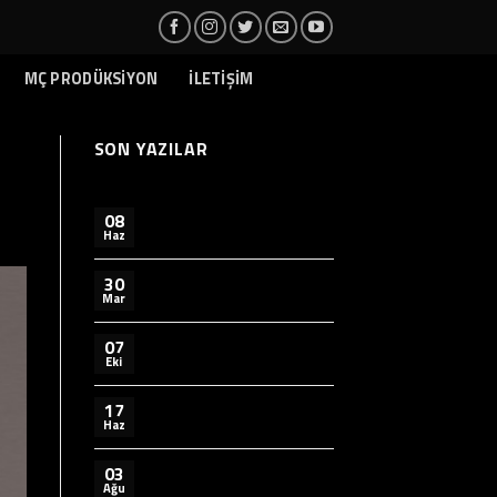
MÇ PRODÜKSİYON
İLETİŞİM
SON YAZILAR
08
Haz
30
Mar
07
Eki
17
Haz
03
Ağu