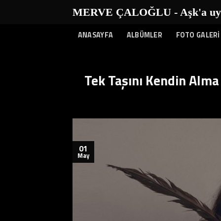
İçeriğe
MERVE ÇALOĞLU - Aşk'a uyanı
atla
ANASAYFA
ALBÜMLER
FOTO GALERİ
Tek Taşını Kendin Alma
01
May