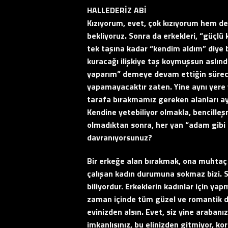
HALLEDERİZ ABİ
Kızıyorum, evet, çok kızıyorum hem de
bekliyoruz. Sonra da erkekleri, “güçlü 
tek taşına kadar “kendim aldım” diye bö
kuracağı ilişkiye taş koymuşsun aslınd
yaparım” demeye devam ettiğin sürece, 
yapamayacaktır zaten. Yine aynı yere
tarafa bırakmamız gereken alanları aya
Kendine yetebiliyor olmakla, bencilleşm
olmadıktan sonra, her yan “adam gibi a
davranıyorsunuz?
Bir erkeğe alan bırakmak, ona muhta
çalışan kadın durumuna sokmaz bizi. S
biliyordur. Erkeklerin kadınlar için yap
zaman içinde tüm güzel ve romantik dav
evinizden alsın. Evet, siz yine arabanız
imkanlısınız, bu elinizden gitmiyor, k