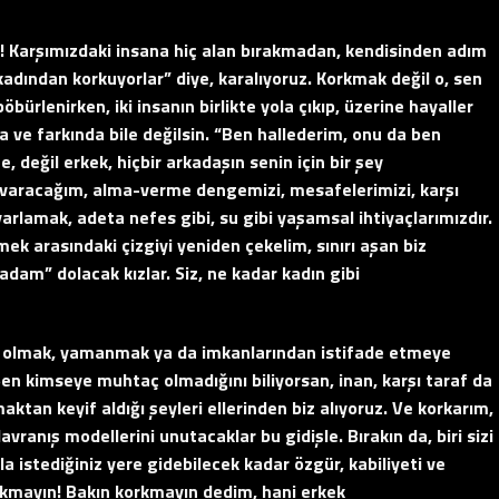
! Karşımızdaki insana hiç alan bırakmadan, kendisinden adım
kadından korkuyorlar” diye, karalıyoruz. Korkmak değil o, sen
bürlenirken, iki insanın birlikte yola çıkıp, üzerine hayaller
a ve farkında bile değilsin. “Ben hallederim, onu da ben
değil erkek, hiçbir arkadaşın senin için bir şey
 varacağım, alma-verme dengemizi, mesafelerimizi, karşı
rlamak, adeta nefes gibi, su gibi yaşamsal ihtiyaçlarımızdır.
ek arasındaki çizgiyi yeniden çekelim, sınırı aşan biz
dam” dolacak kızlar. Siz, ne kadar kadın gibi
ç olmak, yamanmak ya da imkanlarından istifade etmeye
en kimseye muhtaç olmadığını biliyorsan, inan, karşı taraf da
maktan keyif aldığı şeyleri ellerinden biz alıyoruz. Ve korkarım,
ranış modellerini unutacaklar bu gidişle. Bırakın da, biri sizi
la istediğiniz yere gidebilecek kadar özgür, kabiliyeti ve
orkmayın! Bakın korkmayın dedim, hani erkek