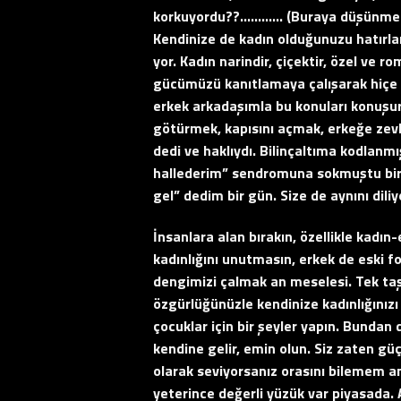
korkuyordu??………… (Buraya düşünmeniz
Kendinize de kadın olduğunuzu hatırlama
yor. Kadın narindir, çiçektir, özel ve 
gücümüzü kanıtlamaya çalışarak hiçe sa
erkek arkadaşımla bu konuları konuşurk
götürmek, kapısını açmak, erkeğe zevk
dedi ve haklıydı. Bilinçaltıma kodlanmış
hallederim” sendromuna sokmuştu bir
gel” dedim bir gün. Size de aynını dili
İnsanlara alan bırakın, özellikle kadı
kadınlığını unutmasın, erkek de eski 
dengimizi çalmak an meselesi. Tek ta
özgürlüğünüzle kendinize kadınlığınızı
çocuklar için bir şeyler yapın. Bundan
kendine gelir, emin olun. Siz zaten gü
olarak seviyorsanız orasını bilemem am
yeterince değerli yüzük var piyasada. 