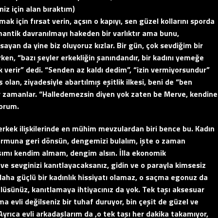
 için alan bıraktım)
k için fırsat verin, açsın o kapıyı, sen güzel kollarını sporda
romantik davranılmayı hakeden bir varlıktır ama bunu,
yan da yine biz oluyoruz kızlar. Bir gün, çok sevdiğim bir
en, “bazı şeyler erkekliğin şanındandır, bir kadını yemeğe
 verir” dedi. “Senden az kaldı dedim”, “izin vermiyorsundur”
 olan, ziyadesiyle abartılmış eşitlik ilkesi, beni de “ben
 zamanlar. “Halledemezsin diyen yok zaten be Merve, kendine
yorum.
n-erkek ilişkilerinde en mühim mevzulardan biri bence bu. Kadın
formuna geri dönsün, dengemizi bulalım, işte o zaman
şımı kendim almam, dengim alsın. İlla ekonomik
 ve sevginizi kanıtlayacaksanız, gidin ve o parayla kimsesiz
 daha güçlü bir kadınlık hissiyatı olamaz, o saçma egonuz da
çlüsünüz, kanıtlamaya ihtiyacınız da yok. Tek taşı aksesuar
a evli değilseniz bir tuhaf duruyor, bin çeşit de güzel ve
Ayrıca evli arkadaşlarım da ,o tek taşı her dakika takamıyor,