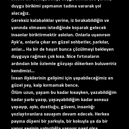
duygu birikimi yapmanın tadına vararak yol
alacağız.
Gereksiz kalabalıklar yerine, iz bırakabildiğin ve
yanında olmasını istediğinde koşarak gelecek
insanlar biriktirmektir aslolan. Onlarla uyanırsın
Aşk’a, onlarla çıkar en güzel sohbetler, şarkılar,
anlar… Ha bir de hayat bunca çözülmeyi bekleyen
duyguya rağmen çok kısa. Nice fırtınaların
ardından bile özlemle gözyaşı dökerken buluveririz
kendimizi…
İnsan ilişkilerinin gelişimi için yapabileceğimiz en
güzel şey, kalp kırmamak bence.
Ölüm uzun, yaşam bu kadar kısayken, yazabildiğim
kadar şarkı yazıp, yaşayabildiğim kadar sonsuz
yaşayıp, aşkı, dostluğu, güveni, insanlığı
yozlaştıranlara savaşım devam edecek. Herkes
payına düşeni bir şarkıyla, bir kokuyla ya da bir
vapur sesinin yalnızlığla yaşıyor nasıl olsa.