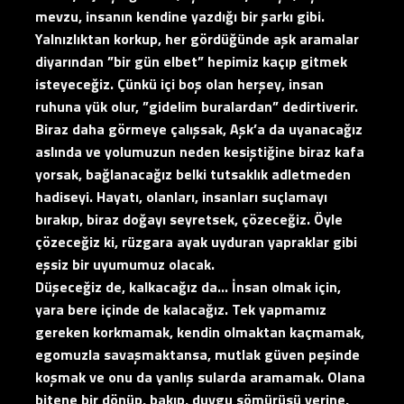
mevzu, insanın kendine yazdığı bir şarkı gibi.
Yalnızlıktan korkup, her gördüğünde aşk aramalar
diyarından ”bir gün elbet” hepimiz kaçıp gitmek
isteyeceğiz. Çünkü içi boş olan herşey, insan
ruhuna yük olur, ”gidelim buralardan” dedirtiverir.
Biraz daha görmeye çalışsak, Aşk’a da uyanacağız
aslında ve yolumuzun neden kesiştiğine biraz kafa
yorsak, bağlanacağız belki tutsaklık adletmeden
hadiseyi. Hayatı, olanları, insanları suçlamayı
bırakıp, biraz doğayı seyretsek, çözeceğiz. Öyle
çözeceğiz ki, rüzgara ayak uyduran yapraklar gibi
eşsiz bir uyumumuz olacak.
Düşeceğiz de, kalkacağız da… İnsan olmak için,
yara bere içinde de kalacağız. Tek yapmamız
gereken korkmamak, kendin olmaktan kaçmamak,
egomuzla savaşmaktansa, mutlak güven peşinde
koşmak ve onu da yanlış sularda aramamak. Olana
bitene bir dönüp, bakıp, duygu sömürüsü yerine,