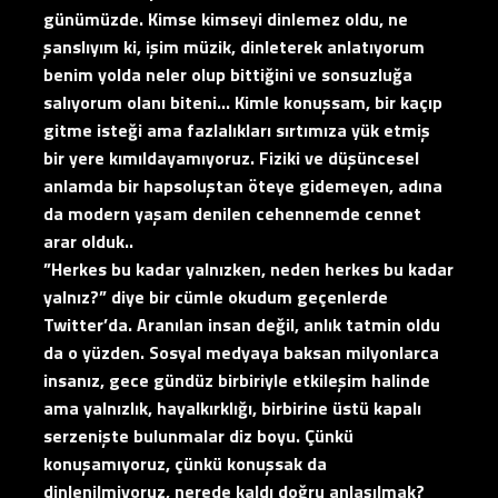
günümüzde. Kimse kimseyi dinlemez oldu, ne
şanslıyım ki, işim müzik, dinleterek anlatıyorum
benim yolda neler olup bittiğini ve sonsuzluğa
salıyorum olanı biteni… Kimle konuşsam, bir kaçıp
gitme isteği ama fazlalıkları sırtımıza yük etmiş
bir yere kımıldayamıyoruz. Fiziki ve düşüncesel
anlamda bir hapsoluştan öteye gidemeyen, adına
da modern yaşam denilen cehennemde cennet
arar olduk..
”Herkes bu kadar yalnızken, neden herkes bu kadar
yalnız?” diye bir cümle okudum geçenlerde
Twitter’da. Aranılan insan değil, anlık tatmin oldu
da o yüzden. Sosyal medyaya baksan milyonlarca
insanız, gece gündüz birbiriyle etkileşim halinde
ama yalnızlık, hayalkırklığı, birbirine üstü kapalı
serzenişte bulunmalar diz boyu. Çünkü
konuşamıyoruz, çünkü konuşsak da
dinlenilmiyoruz, nerede kaldı doğru anlaşılmak?