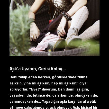
Aşk’a Uyanın, Gerisi Kolay…
Beni takip eden herkes, gördüklerinde ”kime
aşıksın, yine mi aşıksın, hep mi aşıksın’’ diye
soruyorlar. ‘’Evet” diyorum,
ben daimi aşığım,
yaşarken de, bitince de, özlerken de, ölmüşken de,
yanımdayken de… Yaşadığın aşkı karşı tarafa yük
etmeye çalıştığında o, aşk olmuyor. Aşk, kişisel bir