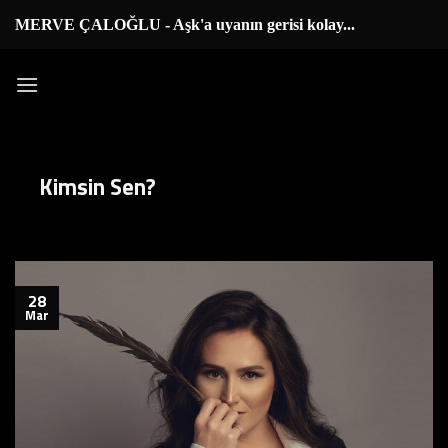
İçeriğe
MERVE ÇALOĞLU - Aşk'a uyanın gerisi kolay...
|
atla
Kimsin Sen?
28
Mar