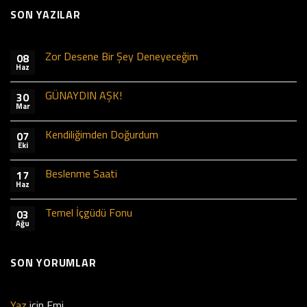
SON YAZILAR
Zor Desene Bir Şey Deneyeceğim
08
Haz
GÜNAYDIN AŞK!
30
Mar
Kendiliğimden Doğurdum
07
Eki
Beslenme Saati
17
Haz
Temel İçgüdü Fonu
03
Ağu
SON YORUMLAR
Yaz
için
Emi