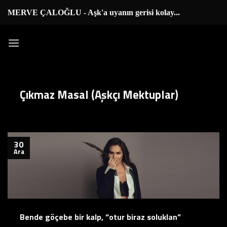
İçeriğe
MERVE ÇALOĞLU - Aşk'a uyanın gerisi kolay...
|
atla
Çıkmaz Masal (Aşkçı Mektuplar)
30
Ara
Bende göçebe bir kalp, “otur biraz soluklan”