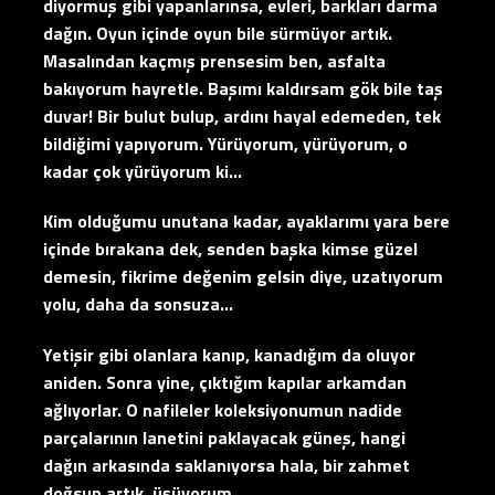
diyormuş gibi yapanlarınsa, evleri, barkları darma
dağın. Oyun içinde oyun bile sürmüyor artık.
Masalından kaçmış prensesim ben, asfalta
bakıyorum hayretle. Başımı kaldırsam gök bile taş
duvar! Bir bulut bulup, ardını hayal edemeden, tek
bildiğimi yapıyorum. Yürüyorum, yürüyorum, o
kadar çok yürüyorum ki…
Kim olduğumu unutana kadar, ayaklarımı yara bere
içinde bırakana dek, senden başka kimse güzel
demesin, fikrime değenim gelsin diye, uzatıyorum
yolu, daha da sonsuza…
Yetişir gibi olanlara kanıp, kanadığım da oluyor
aniden. Sonra yine, çıktığım kapılar arkamdan
ağlıyorlar. O nafileler koleksiyonumun nadide
parçalarının lanetini paklayacak güneş, hangi
dağın arkasında saklanıyorsa hala, bir zahmet
doğsun artık, üşüyorum…