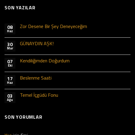
SON YAZILAR
Zor Desene Bir Şey Deneyeceğim
08
Haz
GÜNAYDIN AŞK!
30
Mar
Kendiliğimden Doğurdum
07
Eki
Beslenme Saati
17
Haz
Temel İçgüdü Fonu
03
Ağu
SON YORUMLAR