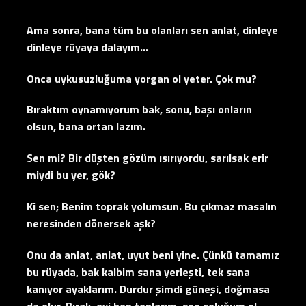
Ama sonra, bana tüm bu olanları sen anlat, dinleye
dinleye rüyaya dalayım…
Onca uykusuzluğuma yorgan ol yeter. Çok mu?
Bıraktım oynamıyorum bak, sonu, başı onların
olsun, bana ortan lazım.
Sen mi? Bir düşten gözüm ısırıyordu, sarılsak erir
miydi bu yer, gök?
Ki sen; Benim toprak yolumsun. Bu çıkmaz masalın
neresinden dönersek aşk?
Onu da anlat, anlat, uyut beni yine. Çünkü tamamız
bu rüyada, bak kalbim sana yerleşti, tek sana
kanıyor ayaklarım. Durdur şimdi güneşi, doğmasa
da olur. Bırak, evi ben toplarım, sen soluğum ol…