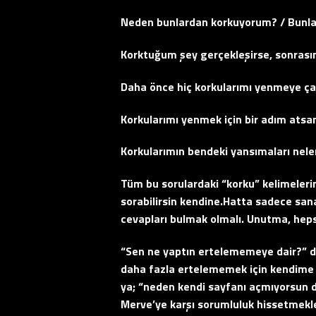
Neden bunlardan korkuyorum? / Bunl
Korktuğum şey gerçekleşirse, sonras
Daha önce hiç korkularımı yenmeye ça
Korkularımı yenmek için bir adım atsam
Korkularımın bendeki yansımaları nele
Tüm bu sorulardaki “korku” kelimelerin
sorabilirsin kendine.Hatta sadece sana 
cevapları bulmak olmalı. Unutma, hep
“Sen ne yaptın ertelememeye dair?” d
daha fazla ertelememek için kendime b
ya; “neden kendi sayfanı açmıyorsun d
Merve’ye karşı sorumluluk hissetmekle