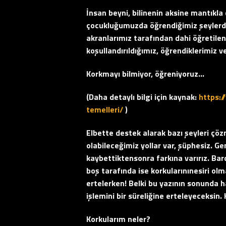
İnsan beyni, bilinenin aksine mantıkla 
çocukluğumuzda öğrendiğimiz şeylerden
akranlarımız tarafından dahi öğretilen sı
koşullandırıldığımız, öğrendiklerimiz
Korkmayı bilmiyor, öğreniyoruz…
(
Daha detaylı bilgi için kaynak:
https:
temelleri/
)
Elbette destek alarak bazı şeyleri ç
olabileceğimiz yollar var, şüphesiz. Ge
kaybettiktensonra farkına varırız. Ba
boş tarafında ise korkularınınesiri ol
ertelerken! Belki bu yazının sonunda
işlemini bir süreliğine erteleyeceksin
Korkularım neler?