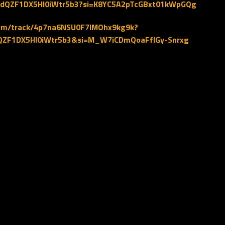
37i9dQZF1DX5Hl0iWtr5b3?si=K8YC5A2pTcGBxt01kWpGQg
.com/track/4p7na6NSU0F7lMOhx9kg9k?
9dQZF1DX5Hl0iWtr5b3&si=M_W7iCDmQoaFflGy-Snrxg