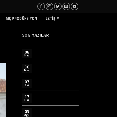
MÇ PRODÜKSİYON
İLETİŞİM
SON YAZILAR
08
Haz
30
Mar
07
Eki
17
Haz
03
Ağu