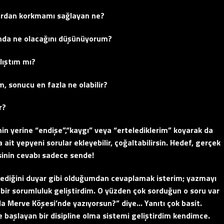
ardan korkmamı sağlayan ne?
ında ne olacağını düşünüyorum?
lıştım mı?
, sonucu en fazla ne olabilir?
r?
in yerine “endişe”,“kaygı” veya “ertelediklerim” koyarak da
ait yepyeni sorular ekleyebilir, çoğaltabilirsin. Hedef, gerçek
sinin cevabı sadece sende!
ediğini duyar gibi olduğumdan cevaplamak isterim; yazmayı
ir sorumluluk geliştirdim. O yüzden çok sorduğun o soru var
a Merve Köşesi’nde yazıyorsun?” diye… Yanıtı çok basit.
 başlayan bir disipline olma sistemi geliştirdim kendimce.