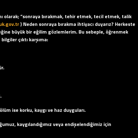
 olarak; “sonraya bırakmak, tehir etmek, tecil etmek, talik
uk.gov.tr
)
Neden sonraya bırakma ihtiyacı duyarız? Herkeste
eğine büyük bir eğilim gözlemlerim. Bu sebeple, öğrenmek
bilgiler çıktı karşıma:
r.
.
bölüm ise korku, kaygı ve haz duyguları.
ğumuz, kaygılandığımız veya endişelendiğimiz için