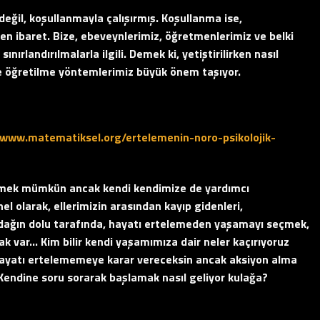
değil, koşullanmayla çalışırmış. Koşullanma ise,
 ibaret. Bize, ebeveynlerimiz, öğretmenlerimiz ve belki
nırlandırılmalarla ilgili. Demek ki, yetiştirilirken nasıl
 ve öğretilme yöntemlerimiz büyük önem taşıyor.
//www.matematiksel.org/ertelemenin-noro-psikolojik-
özmek mümkün ancak kendi kendimize de yardımcı
nel olarak, ellerimizin arasından kayıp gidenleri,
rdağın dolu tarafında, hayatı ertelemeden yaşamayı seçmek,
mak var… Kim bilir kendi yaşamımıza dair neler kaçırıyoruz
 hayatı ertelememeye karar vereceksin ancak aksiyon alma
. Kendine soru sorarak başlamak nasıl geliyor kulağa?