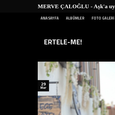
İçeriğe
MERVE ÇALOĞLU - Aşk'a uyanı
atla
ANASAYFA
ALBÜMLER
FOTO GALERİ
ERTELE-ME!
29
Mar