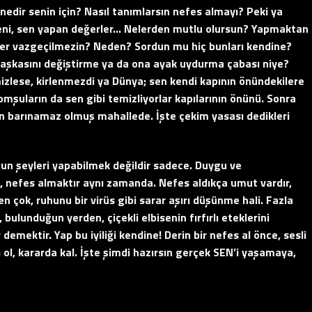
edir senin için? Nasıl tanımlarsın nefes almayı? Peki ya
Seni, sen yapan değerler… Nelerden mutlu olursun? Yapmaktan
mler vazgeçilmezin? Neden? Sordun mu hiç bunları kendine?
başkasını değiştirme ya da ona ayak uydurma çabası niye?
izlese, kirlenmezdi ya Dünya; sen kendi kapının önündekilere
mşuların da sen gibi temizliyorlar kapılarının önünü. Sonra
n barınamaz olmuş mahallede. İşte çekim yasası dedikleri
ğun şeyleri yapabilmek değildir sadece. Duygu ve
 nefes almaktır aynı zamanda. Nefes aldıkça umut vardır,
çok, ruhunu bir virüs gibi sarar aşırı düşünme hali. Fazla
ulunduğun yerden, çiçekli elbisenin fırfırlı eteklerini
emektir. Yap bu iyiliği kendine! Derin bir nefes al önce, sesli
ı ol, kararda kal. İşte şimdi hazırsın gerçek SEN’i yaşamaya,