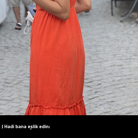
i
J
Hadi bana eşlik edin: