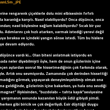
ws
n
L5m_jPE
ne rengarenk çiçeklerle dolu mini elbisesinin fırfırlı
la karanlığa karıştı. Nasıl olabiliyordu? Onca düşünce, onca
rdından; nasıl böylesine sağlam kalabiliyordu? Sıcak bir yaz
u. Adımlarını çok hızlı atarken, varmak istediği yerevi değil
 suya bıraksa ve içindeki yangın sönse istedi. Tüm bu hislere
eye devam ediyordu.
düşünce vardı ki… Olan biteni anlatmak istiyordu en
mada neler diyebilmişti öyle, hem de onun gözlerinin içine
eçen aylardan sonra! Ne hissetmediğinin çok farkında olarak,
le. Artık onu sevmiyordu. Zamanında çok derinden hissettiği
kalmadığını görmek, yaşayarak deneyimleyebilmiş olmak ona
na geldiğinde, gözlerinin içine bakarken, ya hala onu sevdiği
 magnet” ilişkisinden, “buzdolabı – tahta kaşık”seviyesine
r yarışmanın sonunda kazanılan büyük ödül gibiydi şimdi.
herkes gibi biricik ve çok değerliydi. Esir düştüğü duygu