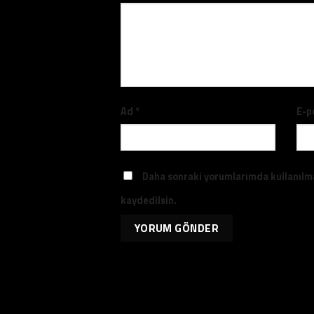
Ad
*
E-p
Daha sonraki yorumlarımda kullanılma
kaydedilsin.