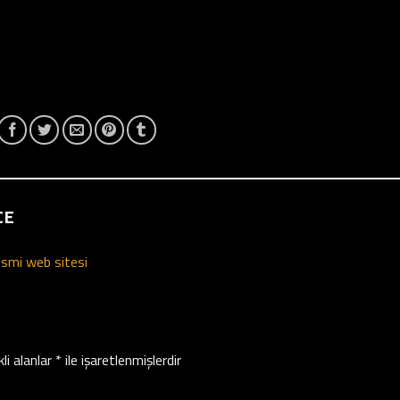
CE
smi web sitesi
li alanlar
*
ile işaretlenmişlerdir