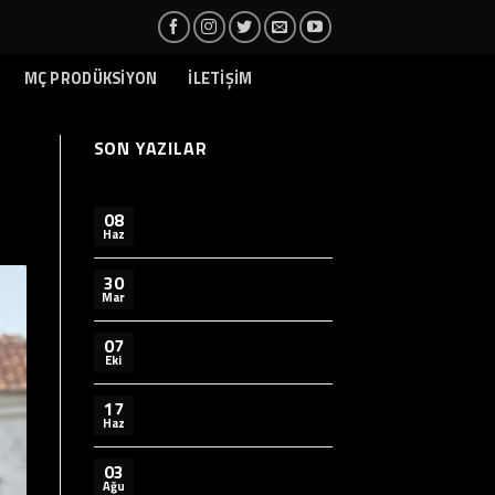
MÇ PRODÜKSİYON
İLETİŞİM
SON YAZILAR
08
Haz
30
Mar
07
Eki
17
Haz
03
Ağu