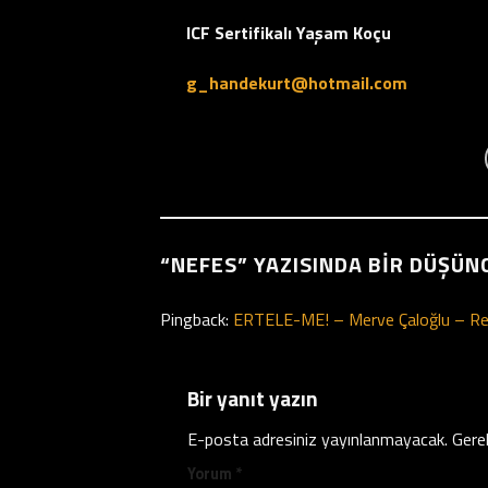
ICF Sertifikalı Yaşam Koçu
g_handekurt@hotmail.com
“
NEFES
” YAZISINDA BIR DÜŞÜN
Pingback:
ERTELE-ME! – Merve Çaloğlu – Re
Bir yanıt yazın
E-posta adresiniz yayınlanmayacak.
Gerek
Yorum
*