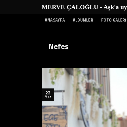
İçeriğe
MERVE ÇALOĞLU - Aşk'a uyanı
atla
ANASAYFA
ALBÜMLER
FOTO GALERİ
Nefes
22
Mar