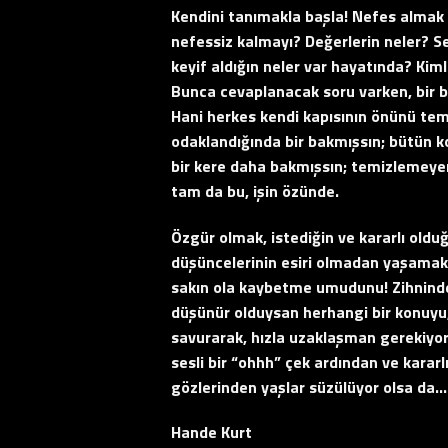
Kendini tanımakla başla! Nefes almak n
nefessiz kalmayı? Değerlerin neler? 
keyif aldığın neler var hayatında? Ki
Bunca cevaplanacak soru varken, bir 
Hani herkes kendi kapısının önünü tem
odaklandığında bir bakmışsın; bütün ko
bir kere daha bakmışsın; temizlemeye
tam da bu, işin özünde.
Özgür olmak, istediğin ve kararlı oldu
düşüncelerinin esiri olmadan yaşamak,
sakın ola kaybetme umudunu! Zihninden 
düşünür olduysan herhangi bir konuyu, b
savurarak, hızla uzaklaşman gerekiyor d
sesli bir “ohhh” çek ardından ve kararl
gözlerinden yaşlar süzülüyor olsa da…
Hande Kurt