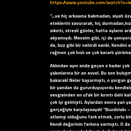
https://www.youtube.com/watch?v=l
“…ve hiç arkasına bakmadan, siyah üzeri
eteklerini savurarak, hiç durmadan,hız
sıkıntı, stresli günler, hatta ayların a
akşamıydı. Mevsim gibi, içi de yanıyord
de, buz gibi bir nehirdi sanki. Kendini
rağmen çok hızlı ve çok kararlı yürüm
Aklından aynı anda geçen o kadar çok 
yakınlarına bir an evvel. Bu son buluş
bakarak! Neler başarmıştı, o yorgun g
bir yandan da gururduyuyordu kendisiy
sevgisinden en ufak bir kırıntı dahi 
çok iyi gelmişti. Aylardan sonra yan ya
gerçeğiyle karşılaşsaydı! “Buzdolabı –
atlamış olduğunu fark etmek, zorlu bi
Kendi değerinin farkına varmıştı. O da 