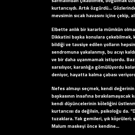
sarmalından çıkabilmek, boğulmak üze
kurtarıcıydı. Artık özgürdü… Gözlerind
mevsimin sıcak havasını içine çekip, al
Elbette anlık bir kararla mümkün olmam
Dikkatini başka konulara çekebilmek,
bildiği ve tavsiye edilen yolların h
sendromuna yakalanmış, bu acıyı kald
ve bir daha uyanmamak istiyordu. Baze
sarsılıyor, karanlığa gömülüyordu kolay
deniyor, hayatta kalma çabası veriyor
Nefes almayı seçmek, kendi değerinin f
başkasının insafına bırakılamayacak ka
kendi düşüncelerinin köleliğini üstlenm
kurtarıcısı da değilsin, psikoloğu da.
tuzaklara. Yak gemileri, yık köprüleri
Malum maskeyi önce kendine…