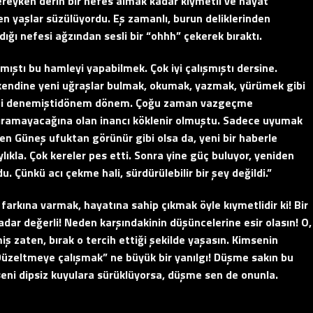
reyken derin bir nefes almak kadar kıymetli ve hayat
en yaşlar süzülüyordu. Eş zamanlı, burun deliklerinden
dığı nefesi ağzından sesli bir “ohhh” çekerek bıraktı.
ıştı bu hamleyi yapabilmek. Çok iyi çalışmıştı dersine.
 kendine yeni uğraşlar bulmak, okumak, yazmak, yürümek gibi
epsini denemiştidönem dönem. Çoğu zaman vazgeçme
ıramayacağına olan inancı köklenir olmuştu. Sadece uyumak
n Güneş ufuktan görünür gibi olsa da, yeni bir haberle
lıkla. Çok kereler pes etti. Sonra yine güç buluyor, yeniden
du.
Çünkü acı çekme hali
,
sürdürülebilir bir şey değildi.
”
arkına varmak, hayatına sahip çıkmak öyle kıymetlidir ki! Bir
dar değerli! Neden karşındakinin düşüncelerine esir olasın! O,
iş zaten, bırak o tercih ettiği şekilde yaşasın. Kimsenin
 “Düzeltmeye çalışmak” ne büyük bir yanılgı! Düşme sakın bu
; seni dipsiz kuyulara sürüklüyorsa, düşme sen de onunla.