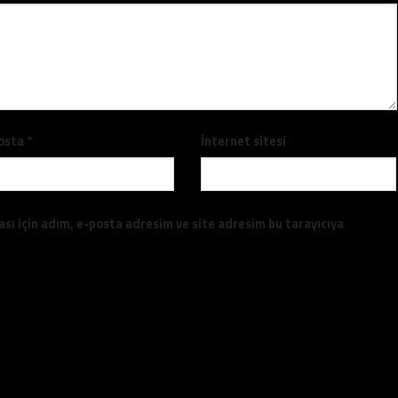
osta
*
İnternet sitesi
sı için adım, e-posta adresim ve site adresim bu tarayıcıya